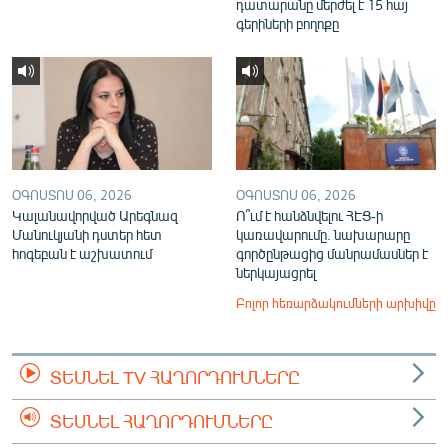
դատարանը մերժել է 15 հայ
գերիների բողոքը
ՕԳՈՍՏՈՍ 06, 2026
ՕԳՈՍՏՈՍ 06, 2026
Կալանավորված Արեգնազ
Ո՞ւմ է հանձնվելու ՀԷՑ-ի
Մանուկյանի դստեր հետ
կառավարումը. նախարարը
հոգեբան է աշխատում
գործընթացից մանրամասներ է
ներկայացրել
Բոլոր հեռարձակումների արխիվը
ՏԵՍՆԵԼ TV ՀԱՂՈՐԴՈՒՄՆԵՐԸ
ՏԵՍՆԵԼ ՀԱՂՈՐԴՈՒՄՆԵՐԸ