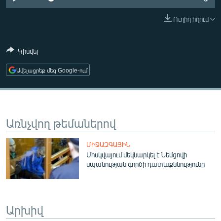
ՄԻՋԱԶԳԱՅԻՆ
Ուղիղ հղում
ՄՇԱԿՈՒՅԹ
ՍՊՈՐՏ
Կիսվել
ՄԵԿՆԱԲԱՆՈՒԹՅՈՒՆ
Ավելացրեք մեզ Google-ում
ՏՏ ԵՒ ԻՆՏԵՐՆԵՏ
ԿՈՐՈՆԱՎԻՐՈՒՍ
ԱՐԽԻՎ
Առնչվող թեմաներով
ՏԵՍԱՆՅՈՒԹԵՐ
ՄԻՋԱԶԳԱՅԻՆ
ԲԱՆԱՎԵՃ
Մոսկվայում մեկնարկել է Նեմցովի
սպանության գործի դատաքննությունը
ՁԳՏԵԼՈՎ ԼԱՎԱԳՈՒՅՆԻՆ
ՓՈԴՔԱՍԹ
Արխիվ
Հայերեն