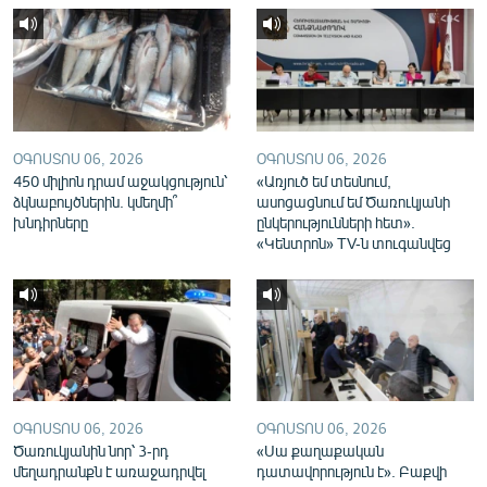
English
Русский
ՀԵՏԵՎԵՔ ՄԵԶ
ՕԳՈՍՏՈՍ 06, 2026
ՕԳՈՍՏՈՍ 06, 2026
450 միլիոն դրամ աջակցություն՝
«Առյուծ եմ տեսնում,
ձկնաբույծներին. կմեղմի՞
ասոցացնում եմ Ծառուկյանի
խնդիրները
ընկերությունների հետ».
«Կենտրոն» TV-ն տուգանվեց
«Ազատության» բոլոր կայքերը
ՕԳՈՍՏՈՍ 06, 2026
ՕԳՈՍՏՈՍ 06, 2026
Ծառուկյանին նոր՝ 3-րդ
«Սա քաղաքական
մեղադրանքն է առաջադրվել
դատավորություն է». Բաքվի