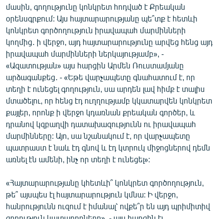
մասին, գողությունը կոնկրետ հոդված է Քրեական
օրենսգրքում: Այս հայտարարությանը պե՞տք է հետևի
կոնկրետ գործողություն իրավապահ մարմինների
կողմից․ ի վերջո, այդ հայտարարությունը արվեց հենց այդ
իրավապահ մարմինների ներկայությամբ», -
«Ազատության» այս հարցին Արմեն Ռուստամյանը
արձագանքեց․ - «Եթե վարչապետը գնահատում է, որ
տեղի է ունեցել գողություն, սա արդեն լավ հիմք է տալիս
մտածելու, որ հենց էդ ուղղությամբ կկատարվեն կոնկրետ
քայլեր, որոնք ի վերջո կդառնան քրեական գործեր, և
դրանով կզբաղվի դատախազությունն ու իրավապահ
մարմինները: Այո, սա նշանակում է, որ վարչապետը
պատրաստ է նաև էդ գնով և էդ կտրուկ միջոցներով դեմն
առնել էն ամենի, ինչ որ տեղի է ունեցել»:
«Հայտարարությանը կհետևի՞ կոնկրետ գործողություն,
թե՞ այսպես էլ հայտարարություն կմնա: Ի վերջո,
հանրությունն ուզում է իմանալ՝ ովքե՞ր են այդ պրիմիտիվ
գողություն կատարողները», - այս հարցին էլ