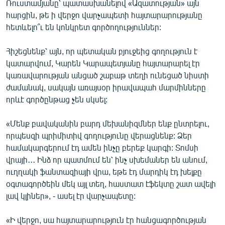
Ռուստամյանը՝ պատասխանելով «Ազատության» այն
English
հարցին, թե ի վերջո վարչապետի հայտարարությանը
հետևելո՞ւ են կոնկրետ գործողություններ:
Русский
Հիշեցնենք՝ այն, որ պետական բյուջեից գողություն է
ՀԵՏԵՎԵՔ ՄԵԶ
կատարվում, Կարեն Կարապետյանը հայտարարել էր
կառավարության անցած շաբաթ տեղի ունեցած նիստի
ժամանակ, սակայն առայսօր իրավապահ մարմինները
որևէ գործընթաց չեն սկսել:
«Ազատության» բոլոր կայքերը
«Մենք բավականին բարդ մեխանիզմներ ենք ընտրելու,
որպեսզի պրիմիտիվ գողությունը վերացնենք: Ձեր
համակարգերում էդ ամեն ինչը բերեք կարգի: Տոմսի
վրայի․․․ Ինձ որ պատմում են՝ ինչ սխեմաներ են անում,
ուղղակի ֆանտազիայի վրա, եթե էդ մարդիկ էդ խելքը
օգտագործեին մեկ այլ տեղ, հաստատ էֆեկտը շատ ավելի
լավ կլիներ», - ասել էր վարչապետը:
«Ի վերջո, սա հայտարարություն էր հանցագործության