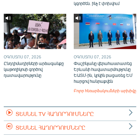
կգործեն. ինչ է փոխվում
ՕԳՈՍՏՈՍ 07, 2026
ՕԳՈՍՏՈՍ 07, 2026
Ընդդիմադիրների արձագանքը
Փաշինյանը վերահաստատեց
կաթողիկոսի գործով
Երևանի հավատարմությունը
դատավարությունը
ԵԱՏՄ-ին, կրկին բացառեց ԵՄ
հարցով հանրաքվեն
Բոլոր հեռարձակումների արխիվը
ՏԵՍՆԵԼ TV ՀԱՂՈՐԴՈՒՄՆԵՐԸ
ՏԵՍՆԵԼ ՀԱՂՈՐԴՈՒՄՆԵՐԸ