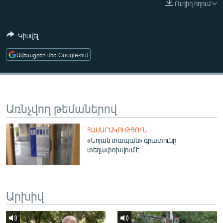
Ուղիղ հղում
ՄԻՋԱԶԳԱՅԻՆ
ՄՇԱԿՈՒՅԹ
Կիսվել
ՍՊՈՐՏ
Ավելացրեք մեզ Google-ում
ՄԵԿՆԱԲԱՆՈՒԹՅՈՒՆ
ՏՏ ԵՒ ԻՆՏԵՐՆԵՏ
ԿՈՐՈՆԱՎԻՐՈՒՍ
Առնչվող թեմաներով
ԱՐԽԻՎ
ՀԱՍԱՐԱԿՈՒԹՅՈՒՆ
ՏԵՍԱՆՅՈՒԹԵՐ
«Նոյան տապան» գրատունը
տեղափոխվում է
ԲԱՆԱՎԵՃ
ՁԳՏԵԼՈՎ ԼԱՎԱԳՈՒՅՆԻՆ
ՓՈԴՔԱՍԹ
Արխիվ
Հայերեն