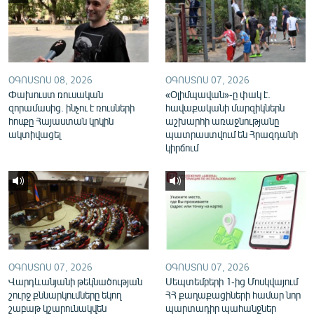
English
Русский
ՀԵՏԵՎԵՔ ՄԵԶ
ՕԳՈՍՏՈՍ 08, 2026
ՕԳՈՍՏՈՍ 07, 2026
Փախուստ ռուսական
«Օլիմպավան»-ը փակ է.
զորամասից. ինչու է ռուսների
հավաքականի մարզիկներն
հոսքը Հայաստան կրկին
աշխարհի առաջնությանը
ակտիվացել
պատրաստվում են Հրազդանի
կիրճում
«Ազատության» բոլոր կայքերը
ՕԳՈՍՏՈՍ 07, 2026
ՕԳՈՍՏՈՍ 07, 2026
Վարդևանյանի թեկնածության
Սեպտեմբերի 1-ից Մոսկվայում
շուրջ քննարկումները եկող
ՀՀ քաղաքացիների համար նոր
շաբաթ կշարունակվեն
պարտադիր պահանջներ