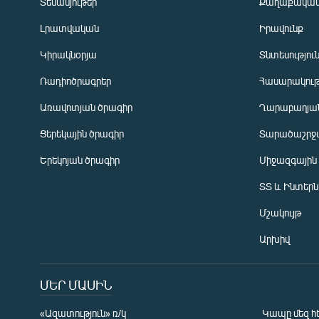
Տեսանյութեր
Քաղաքակա
Լրատվական
Իրավունք
Կիրակնօրյա
Տնտեսությու
Ռադիոծրագրեր
Հասարակութ
Առավոտյան ծրագիր
Ղարաբաղյան
Ցերեկային ծրագիր
Տարածաշրջ
Հայերեն
Երեկոյան ծրագիր
Միջազգային
English
ՏՏ և Ինտեր
Русский
Մշակույթ
ՀԵՏԵՎԵՔ ՄԵԶ
Արխիվ
ՄԵՐ ՄԱՍԻՆ
«Ազատություն» ռ/կ
Կապը մեզ հ