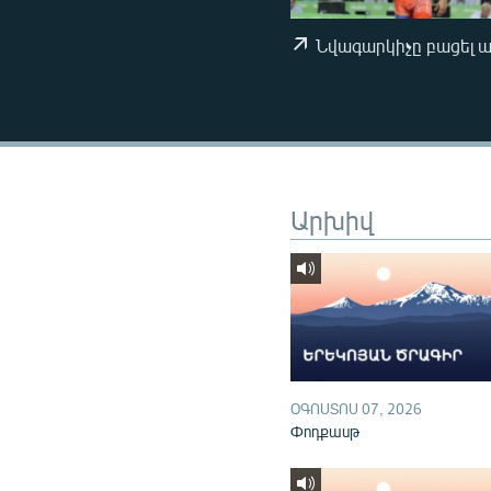
ՄԻՋԱԶԳԱՅԻՆ
ՄՇԱԿՈՒՅԹ
Նվագարկիչը բացել 
ՍՊՈՐՏ
ՄԵԿՆԱԲԱՆՈՒԹՅՈՒՆ
ՏՏ ԵՒ ԻՆՏԵՐՆԵՏ
ԿՈՐՈՆԱՎԻՐՈՒՍ
Արխիվ
ԱՐԽԻՎ
ՏԵՍԱՆՅՈՒԹԵՐ
ԲԱՆԱՎԵՃ
ՁԳՏԵԼՈՎ ԼԱՎԱԳՈՒՅՆԻՆ
ՓՈԴՔԱՍԹ
ՕԳՈՍՏՈՍ 07, 2026
Փոդքասթ