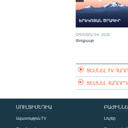
ՕԳՈՍՏՈՍ 04, 2026
Փոդքասթ
ՏԵՍՆԵԼ TV ՀԱՂ
ՏԵՍՆԵԼ ՀԱՂՈՐ
ՄՈՒԼՏԻՄԵԴԻԱ
ԲԱԺԻՆՆԵ
Ազատություն TV
Լուրեր