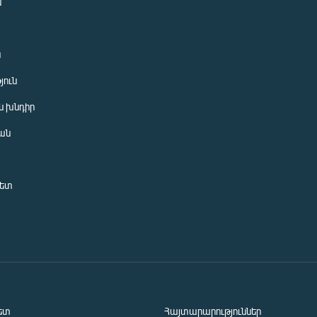
ն
ն
յուն
 խնդիր
ան
նետ
ետ
Հայտարարություններ