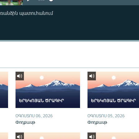
առանձին պատուհանում
ՕԳՈՍՏՈՍ 06, 2026
ՕԳՈՍՏՈՍ 05, 2026
Փոդքասթ
Փոդքասթ