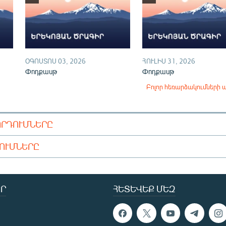
ՕԳՈՍՏՈՍ 03, 2026
ՀՈՒԼԻՍ 31, 2026
Փոդքասթ
Փոդքասթ
Բոլոր հեռարձակումների 
ՈՐԴՈՒՄՆԵՐԸ
ԴՈՒՄՆԵՐԸ
Ր
ՀԵՏԵՎԵՔ ՄԵԶ