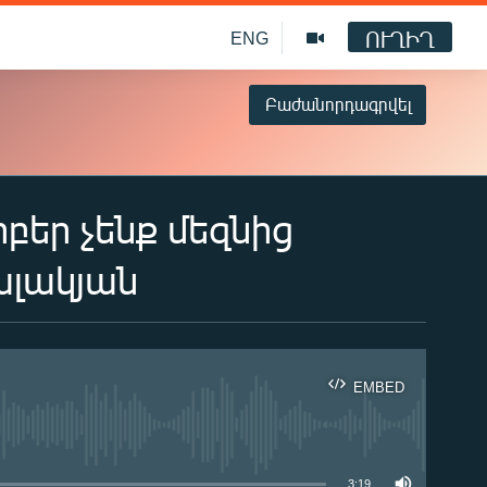
ՈՒՂԻՂ
ENG
Բաժանորդագրվել
բեր չենք մեզնից
ալակյան
EMBED
ble
3:19