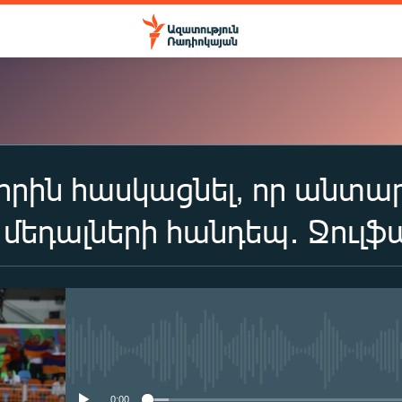
լորին հասկացնել, որ անտար
ԲԱԺԱՆՈՐԴԱԳՐՎԵԼ
մեդալների հանդեպ․ Ջուլֆ
Apple Podcasts
Spotify
No media source currently availa
Բաժանորդագրվել
0:00