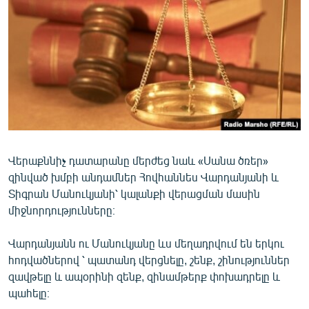
ՄԻՋԱԶԳԱՅԻՆ
ՄՇԱԿՈՒՅԹ
ՍՊՈՐՏ
ՄԵԿՆԱԲԱՆՈՒԹՅՈՒՆ
ՏՏ ԵՒ ԻՆՏԵՐՆԵՏ
ԿՈՐՈՆԱՎԻՐՈՒՍ
Վերաքննիչ դատարանը մերժեց նաև «Սանա ծռեր»
ԱՐԽԻՎ
զինված խմբի անդամներ Հովհաննես Վարդանյանի և
ՏԵՍԱՆՅՈՒԹԵՐ
Տիգրան Մանուկյանի՝ կալանքի վերացման մասին
միջնորդությունները։
ԲԱՆԱՎԵՃ
ՁԳՏԵԼՈՎ ԼԱՎԱԳՈՒՅՆԻՆ
Վարդանյանն ու Մանուկյանը ևս մեղադրվում են երկու
հոդվածներով ՝ պատանդ վերցնելը, շենք, շինություններ
ՓՈԴՔԱՍԹ
զավթելը և ապօրինի զենք, զինամթերք փոխադրելը և
պահելը։
Հայերեն