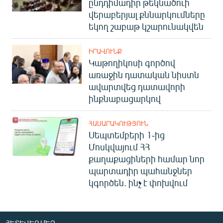
ընդդիմադիր թեկնածուի
վերաբերյալ քննարկումները
եկող շաբաթ կշարունակվեն
ԻՐԱՎՈՒՆՔ
Կաթողիկոսի գործով
առաջին դատական նիստն
ավարտվեց դատավորի
ինքնաբացարկով
ՀԱՍԱՐԱԿՈՒԹՅՈՒՆ
Սեպտեմբերի 1-ից
Մոսկվայում ՀՀ
քաղաքացիների համար նոր
պարտադիր պահանջներ
կգործեն. ինչ է փոխվում
ՀԵՏԵՎԵՔ ՄԵԶ