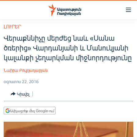
Մատչելիության
հղումներ
Անցնել
ԼՈՒՐԵՐ
հիմնական
ԱԶԱՏՈՒԹՅՈՒՆ TV
Վերաքննիչը մերժեց նաև «Սանա
բովանդակությանը
ՀԱՅԱՍՏԱՆ
Անցնել
ծռերից» Վարդանյանի և Մանուկյանի
հիմնական
ՔԱՂԱՔԱԿԱՆ
կալանքի չեղարկման միջնորդությունը
մենյուին
ԸՆՏՐՈՒԹՅՈՒՆՆԵՐ 2026
Որոնում
Նաիրա Բուլղադարյան
ԻՐԱՎՈՒՆՔ
օգոստոս 22, 2016
ՀԱՍԱՐԱԿՈՒԹՅՈՒՆ
Կիսվել
ՏՆՏԵՍՈՒԹՅՈՒՆ
ՂԱՐԱԲԱՂ
Ավելացրեք մեզ Google-ում
ՊԱՏԵՐԱԶՄԻ 6 ՇԱԲԱԹՆԵՐԸ
ՏԱՐԱԾԱՇՐՋԱՆ