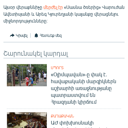
English
Այսօր վերաքննիչը
մերժել էր
«Սասնա ծռերից» Վարուժան
Ավետիսյանի և Արեգ Կյուրեղյանի կալանքը վերացնելու
Русский
միջնորդությունները։
ՀԵՏԵՎԵՔ ՄԵԶ
Կիսվել
Հետևեք մեզ
Շարունակել կարդալ
ՍՊՈՐՏ
«Ազատության» բոլոր կայքերը
«Օլիմպավան»-ը փակ է.
հավաքականի մարզիկներն
աշխարհի առաջնությանը
պատրաստվում են
Հրազդանի կիրճում
ՔԱՂԱՔԱԿԱՆ
ԱԺ փոխխոսնակի