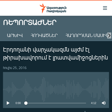
Մատչելիության
հղումներ
Անցնել
ՌԵՊՈՐՏԱԺՆԵՐ
հիմնական
ԱԶԱՏՈՒԹՅՈՒՆ TV
բովանդակությանը
ԱՐԽԻՎ
ՀՈԴՎԱԾՆԵՐ
ՀԱՂՈՐԴՄԱՆ ՄԱՍԻՆ
ՀԱՅԱՍՏԱՆ
Անցնել
հիմնական
ՔԱՂԱՔԱԿԱՆ
Էրդողանի վարչակազմն այժմ էլ
մենյուին
ԸՆՏՐՈՒԹՅՈՒՆՆԵՐ 2026
Որոնում
թիրախավորում է լրատվամիջոցներին
ԻՐԱՎՈՒՆՔ
հուլիս 25, 2016
ՀԱՍԱՐԱԿՈՒԹՅՈՒՆ
ՏՆՏԵՍՈՒԹՅՈՒՆ
ՂԱՐԱԲԱՂ
No media source currently available
ՊԱՏԵՐԱԶՄԻ 6 ՇԱԲԱԹՆԵՐԸ
0:00
4:12
ՏԱՐԱԾԱՇՐՋԱՆ