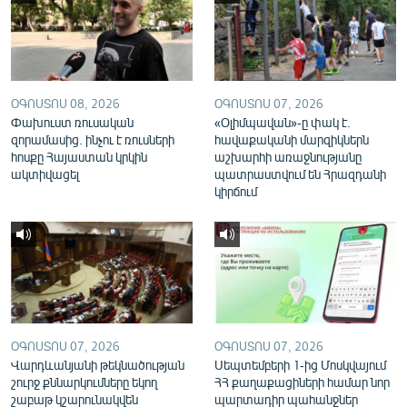
English
Русский
ՀԵՏԵՎԵՔ ՄԵԶ
ՕԳՈՍՏՈՍ 08, 2026
ՕԳՈՍՏՈՍ 07, 2026
Փախուստ ռուսական
«Օլիմպավան»-ը փակ է.
զորամասից. ինչու է ռուսների
հավաքականի մարզիկներն
հոսքը Հայաստան կրկին
աշխարհի առաջնությանը
ակտիվացել
պատրաստվում են Հրազդանի
կիրճում
«Ազատության» բոլոր կայքերը
ՕԳՈՍՏՈՍ 07, 2026
ՕԳՈՍՏՈՍ 07, 2026
Վարդևանյանի թեկնածության
Սեպտեմբերի 1-ից Մոսկվայում
շուրջ քննարկումները եկող
ՀՀ քաղաքացիների համար նոր
շաբաթ կշարունակվեն
պարտադիր պահանջներ