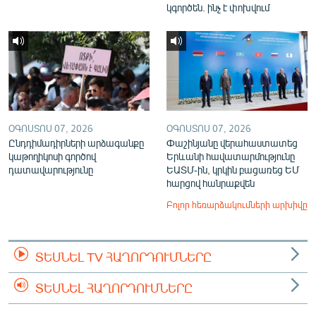
կգործեն. ինչ է փոխվում
ՕԳՈՍՏՈՍ 07, 2026
ՕԳՈՍՏՈՍ 07, 2026
Ընդդիմադիրների արձագանքը
Փաշինյանը վերահաստատեց
կաթողիկոսի գործով
Երևանի հավատարմությունը
դատավարությունը
ԵԱՏՄ-ին, կրկին բացառեց ԵՄ
հարցով հանրաքվեն
Բոլոր հեռարձակումների արխիվը
ՏԵՍՆԵԼ TV ՀԱՂՈՐԴՈՒՄՆԵՐԸ
ՏԵՍՆԵԼ ՀԱՂՈՐԴՈՒՄՆԵՐԸ