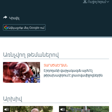
Ուղիղ հղում
ՄԻՋԱԶԳԱՅԻՆ
ՄՇԱԿՈՒՅԹ
Կիսվել
ՍՊՈՐՏ
Ավելացրեք մեզ Google-ում
ՄԵԿՆԱԲԱՆՈՒԹՅՈՒՆ
ՏՏ ԵՒ ԻՆՏԵՐՆԵՏ
ԿՈՐՈՆԱՎԻՐՈՒՍ
Առնչվող թեմաներով
ԱՐԽԻՎ
ՏԱՐԱԾԱՇՐՋԱՆ
ՏԵՍԱՆՅՈՒԹԵՐ
Էրդողանի վարչակազմն այժմ էլ
թիրախավորում է լրատվամիջոցներին
ԲԱՆԱՎԵՃ
ՁԳՏԵԼՈՎ ԼԱՎԱԳՈՒՅՆԻՆ
ՓՈԴՔԱՍԹ
Արխիվ
Հայերեն