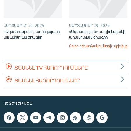
ՍԵՊՏԵՄԲԵՐ 30, 2025
ՍԵՊՏԵՄԲԵՐ 29, 2025
«Ազատություն» ռադիոկայանի
«Ազատություն» ռադիոկայանի
առավոտյան ծրագիր
առավոտյան ծրագիր
Բոլոր հեռարձակումների արխիվը
ՏԵՍՆԵԼ TV ՀԱՂՈՐԴՈՒՄՆԵՐԸ
ՏԵՍՆԵԼ ՀԱՂՈՐԴՈՒՄՆԵՐԸ
ՀԵՏԵՎԵՔ ՄԵԶ