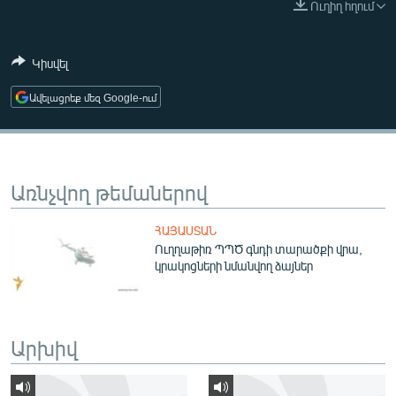
Ուղիղ հղում
ՄԻՋԱԶԳԱՅԻՆ
ՄՇԱԿՈՒՅԹ
Կիսվել
ՍՊՈՐՏ
Ավելացրեք մեզ Google-ում
ՄԵԿՆԱԲԱՆՈՒԹՅՈՒՆ
ՏՏ ԵՒ ԻՆՏԵՐՆԵՏ
ԿՈՐՈՆԱՎԻՐՈՒՍ
Առնչվող թեմաներով
ԱՐԽԻՎ
ՀԱՅԱՍՏԱՆ
ՏԵՍԱՆՅՈՒԹԵՐ
Ուղղաթիռ ՊՊԾ գնդի տարածքի վրա,
կրակոցների նմանվող ձայներ
ԲԱՆԱՎԵՃ
ՁԳՏԵԼՈՎ ԼԱՎԱԳՈՒՅՆԻՆ
ՓՈԴՔԱՍԹ
Արխիվ
Հայերեն