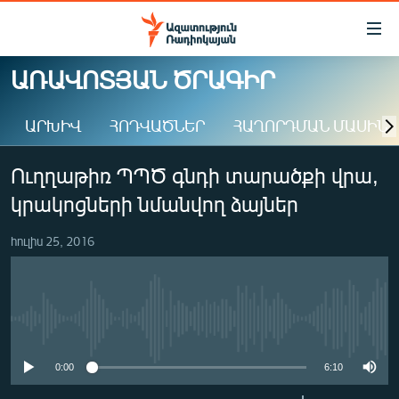
Մատչելիության
հղումներ
Անցնել
ԱՌԱՎՈՏՅԱՆ ԾՐԱԳԻՐ
հիմնական
ԱԶԱՏՈՒԹՅՈՒՆ TV
բովանդակությանը
ԱՐԽԻՎ
ՀՈԴՎԱԾՆԵՐ
ՀԱՂՈՐԴՄԱՆ ՄԱՍԻՆ
ՀԱՅԱՍՏԱՆ
Անցնել
հիմնական
ՔԱՂԱՔԱԿԱՆ
Ուղղաթիռ ՊՊԾ գնդի տարածքի վրա,
մենյուին
ԸՆՏՐՈՒԹՅՈՒՆՆԵՐ 2026
Որոնում
կրակոցների նմանվող ձայներ
ԻՐԱՎՈՒՆՔ
հուլիս 25, 2016
ՀԱՍԱՐԱԿՈՒԹՅՈՒՆ
ՏՆՏԵՍՈՒԹՅՈՒՆ
ՂԱՐԱԲԱՂ
No media source currently available
ՊԱՏԵՐԱԶՄԻ 6 ՇԱԲԱԹՆԵՐԸ
0:00
6:10
ՏԱՐԱԾԱՇՐՋԱՆ