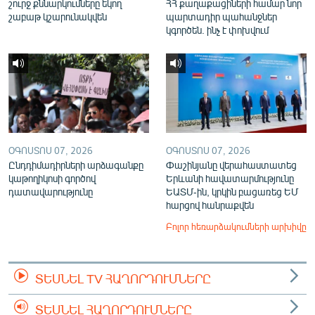
շուրջ քննարկումները եկող
ՀՀ քաղաքացիների համար նոր
շաբաթ կշարունակվեն
պարտադիր պահանջներ
կգործեն. ինչ է փոխվում
ՕԳՈՍՏՈՍ 07, 2026
ՕԳՈՍՏՈՍ 07, 2026
Ընդդիմադիրների արձագանքը
Փաշինյանը վերահաստատեց
կաթողիկոսի գործով
Երևանի հավատարմությունը
դատավարությունը
ԵԱՏՄ-ին, կրկին բացառեց ԵՄ
հարցով հանրաքվեն
Բոլոր հեռարձակումների արխիվը
ՏԵՍՆԵԼ TV ՀԱՂՈՐԴՈՒՄՆԵՐԸ
ՏԵՍՆԵԼ ՀԱՂՈՐԴՈՒՄՆԵՐԸ