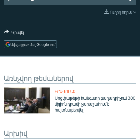
ՄԻՋԱԶԳԱՅԻՆ
Ուղիղ հղում
ՄՇԱԿՈՒՅԹ
ՍՊՈՐՏ
Կիսվել
ՄԵԿՆԱԲԱՆՈՒԹՅՈՒՆ
Ավելացրեք մեզ Google-ում
ՏՏ ԵՒ ԻՆՏԵՐՆԵՏ
ԿՈՐՈՆԱՎԻՐՈՒՍ
ԱՐԽԻՎ
Առնչվող թեմաներով
ՏԵՍԱՆՅՈՒԹԵՐ
ԻՐԱՎՈՒՆՔ
ԲԱՆԱՎԵՃ
Սոցփաթեթի հանգստի բաղադրիչում 300
միլիոն դրամի չարաշահում է
ՁԳՏԵԼՈՎ ԼԱՎԱԳՈՒՅՆԻՆ
հայտնաբերվել
ՓՈԴՔԱՍԹ
Արխիվ
Հայերեն