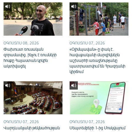
English
Русский
ՀԵՏԵՎԵՔ ՄԵԶ
ՕԳՈՍՏՈՍ 08, 2026
ՕԳՈՍՏՈՍ 07, 2026
Փախուստ ռուսական
«Օլիմպավան»-ը փակ է.
զորամասից. ինչու է ռուսների
հավաքականի մարզիկներն
հոսքը Հայաստան կրկին
աշխարհի առաջնությանը
ակտիվացել
պատրաստվում են Հրազդանի
«Ազատության» բոլոր կայքերը
կիրճում
ՕԳՈՍՏՈՍ 07, 2026
ՕԳՈՍՏՈՍ 07, 2026
Վարդևանյանի թեկնածության
Սեպտեմբերի 1-ից Մոսկվայում