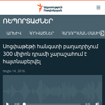
Մատչելիության
հղումներ
Անցնել
ՌԵՊՈՐՏԱԺՆԵՐ
հիմնական
ԱԶԱՏՈՒԹՅՈՒՆ TV
բովանդակությանը
ԱՐԽԻՎ
ՀՈԴՎԱԾՆԵՐ
ՀԱՂՈՐԴՄԱՆ ՄԱՍԻՆ
ՀԱՅԱՍՏԱՆ
Անցնել
հիմնական
ՔԱՂԱՔԱԿԱՆ
Սոցփաթեթի հանգստի բաղադրիչում
մենյուին
ԸՆՏՐՈՒԹՅՈՒՆՆԵՐ 2026
Որոնում
300 միլիոն դրամի չարաշահում է
ԻՐԱՎՈՒՆՔ
հայտնաբերվել
ՀԱՍԱՐԱԿՈՒԹՅՈՒՆ
հուլիս 14, 2016
ՏՆՏԵՍՈՒԹՅՈՒՆ
ՂԱՐԱԲԱՂ
ՊԱՏԵՐԱԶՄԻ 6 ՇԱԲԱԹՆԵՐԸ
No media source currently available
ՏԱՐԱԾԱՇՐՋԱՆ
0:00
4:21