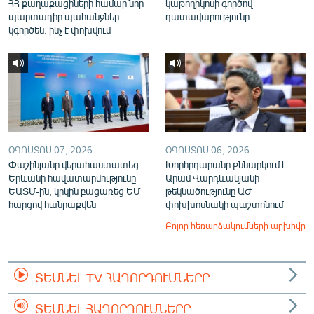
ՀՀ քաղաքացիների համար նոր
կաթողիկոսի գործով
պարտադիր պահանջներ
դատավարությունը
կգործեն. ինչ է փոխվում
ՕԳՈՍՏՈՍ 07, 2026
ՕԳՈՍՏՈՍ 06, 2026
Փաշինյանը վերահաստատեց
Խորհրդարանը քննարկում է
Երևանի հավատարմությունը
Արամ Վարդևանյանի
ԵԱՏՄ-ին, կրկին բացառեց ԵՄ
թեկնածությունը ԱԺ
հարցով հանրաքվեն
փոխխոսնակի պաշտոնում
Բոլոր հեռարձակումների արխիվը
ՏԵՍՆԵԼ TV ՀԱՂՈՐԴՈՒՄՆԵՐԸ
ՏԵՍՆԵԼ ՀԱՂՈՐԴՈՒՄՆԵՐԸ