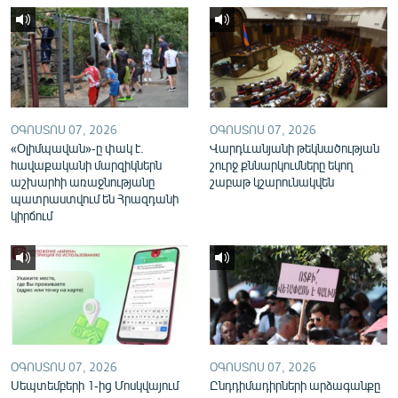
English
Русский
ՀԵՏԵՎԵՔ ՄԵԶ
ՕԳՈՍՏՈՍ 07, 2026
ՕԳՈՍՏՈՍ 07, 2026
«Օլիմպավան»-ը փակ է.
Վարդևանյանի թեկնածության
հավաքականի մարզիկներն
շուրջ քննարկումները եկող
աշխարհի առաջնությանը
շաբաթ կշարունակվեն
պատրաստվում են Հրազդանի
«Ազատության» բոլոր կայքերը
կիրճում
ՕԳՈՍՏՈՍ 07, 2026
ՕԳՈՍՏՈՍ 07, 2026
Սեպտեմբերի 1-ից Մոսկվայում
Ընդդիմադիրների արձագանքը