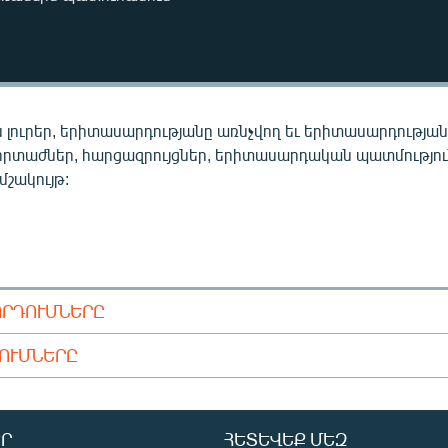
 լուրեր, երիտասարդությանը առնչվող եւ երիտասարդությա
որտաժներ, հարցազրույցներ, երիտասարդական պատմությու
 մշակույթ:
ՈՐԴՈՒՄՆԵՐԸ
ԴՈՒՄՆԵՐԸ
Ր
ՀԵՏԵՎԵՔ ՄԵԶ