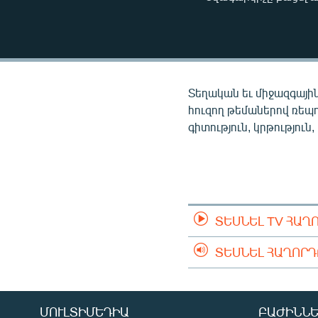
ՄԻՋԱԶԳԱՅԻՆ
ՄՇԱԿՈՒՅԹ
ՍՊՈՐՏ
ՄԵԿՆԱԲԱՆՈՒԹՅՈՒՆ
Տեղական եւ միջազգային
ՏՏ ԵՒ ԻՆՏԵՐՆԵՏ
հուզող թեմաներով ռեպ
գիտություն, կրթություն,
ԿՈՐՈՆԱՎԻՐՈՒՍ
ԱՐԽԻՎ
ՏԵՍԱՆՅՈՒԹԵՐ
ԲԱՆԱՎԵՃ
ՏԵՍՆԵԼ TV ՀԱՂ
ՁԳՏԵԼՈՎ ԼԱՎԱԳՈՒՅՆԻՆ
ՏԵՍՆԵԼ ՀԱՂՈՐ
ՓՈԴՔԱՍԹ
ՄՈՒԼՏԻՄԵԴԻԱ
ԲԱԺԻՆՆԵ