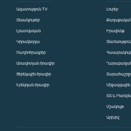
Ազատություն TV
Լուրեր
Տեսանյութեր
Քաղաքակա
Լրատվական
Իրավունք
Կիրակնօրյա
Տնտեսությու
Ռադիոծրագրեր
Հասարակութ
Առավոտյան ծրագիր
Ղարաբաղյան
Ցերեկային ծրագիր
Տարածաշրջ
Հայերեն
Երեկոյան ծրագիր
Միջազգային
English
ՏՏ և Ինտեր
Русский
Մշակույթ
ՀԵՏԵՎԵՔ ՄԵԶ
Արխիվ