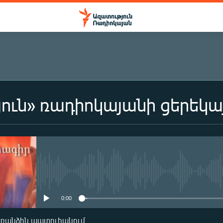
ուն» ռադիոկայանի ցերեկա
ԲԱԺԱՆՈՐԴԱԳՐՎԵԼ
Բաժանորդագրվել
No media source currently availa
0:00
առանձին պատուհանում