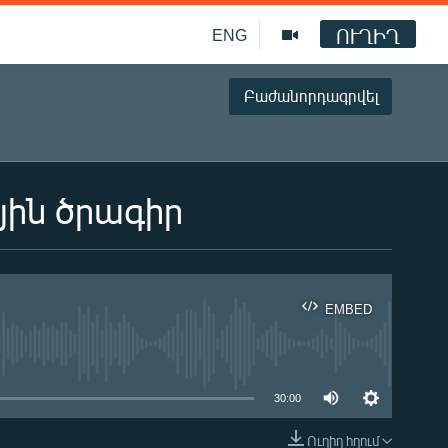
ՈՒՂԻՂ
ENG
Բաժանորդագրվել
յին ծրագիր
EMBED
ble
30:00
Ուղիղ հղում