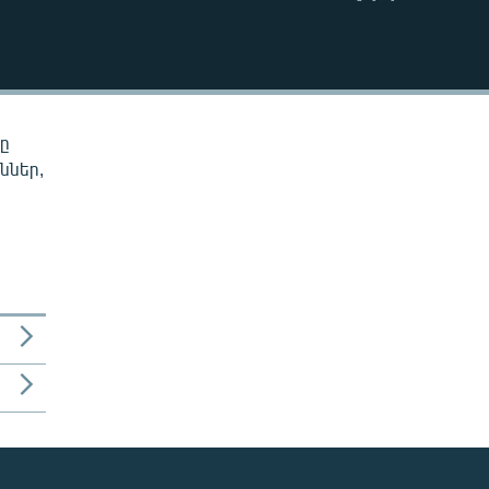
EMBED
նը
ններ,