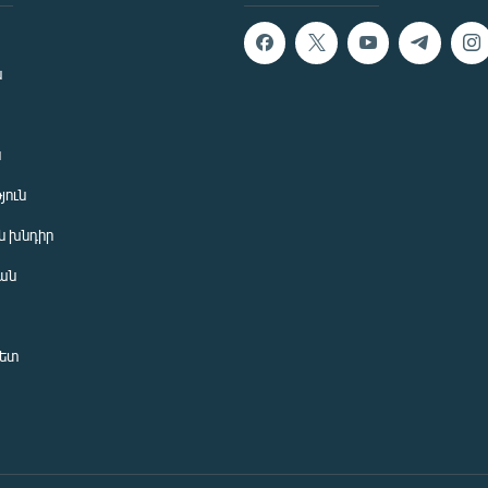
ն
ն
յուն
 խնդիր
ան
նետ