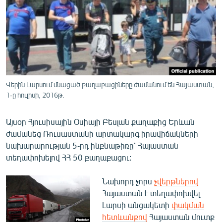
ՄԻՋԱԶԳԱՅԻՆ
ՄՇԱԿՈՒՅԹ
ՍՊՈՐՏ
ՄԵԿՆԱԲԱՆՈՒԹՅՈՒՆ
ՏՏ ԵՒ ԻՆՏԵՐՆԵՏ
Վերին Լարսում մնացած քաղաքացիները ժամանում են Հայաստան,
1-ը հուլիսի, 2016թ.
ԿՈՐՈՆԱՎԻՐՈՒՍ
ԱՐԽԻՎ
Այսօր Հյուսիսային Օսիայի Բեսլան քաղաքից Երևան
ՏԵՍԱՆՅՈՒԹԵՐ
ժամանեց Ռուսաստանի արտակարգ իրավիճակների
նախարարության 5-րդ ինքնաթիռը՝ Հայաստան
ԲԱՆԱՎԵՃ
տեղափոխելով ՀՀ 50 քաղաքացու:
ՁԳՏԵԼՈՎ ԼԱՎԱԳՈՒՅՆԻՆ
Նախորդ չորս
չվերթներով
ՓՈԴՔԱՍԹ
Հայաստան է տեղափոխվել
Լարսի անցակետի
փակման
Հայերեն
հետևանքով
Հայաստան մուտք