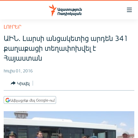
Մատչելիության
հղումներ
Անցնել
ԼՈՒՐԵՐ
հիմնական
ԱԶԱՏՈՒԹՅՈՒՆ TV
ԱԻՆ. Լարսի անցակետից արդեն 341
բովանդակությանը
ՀԱՅԱՍՏԱՆ
Անցնել
քաղաքացի տեղափոխվել է
հիմնական
ՔԱՂԱՔԱԿԱՆ
Հայաստան
մենյուին
ԸՆՏՐՈՒԹՅՈՒՆՆԵՐ 2026
Որոնում
հուլիս 01, 2016
ԻՐԱՎՈՒՆՔ
Կիսվել
ՀԱՍԱՐԱԿՈՒԹՅՈՒՆ
ՏՆՏԵՍՈՒԹՅՈՒՆ
Ավելացրեք մեզ Google-ում
ՂԱՐԱԲԱՂ
ՊԱՏԵՐԱԶՄԻ 6 ՇԱԲԱԹՆԵՐԸ
ՏԱՐԱԾԱՇՐՋԱՆ