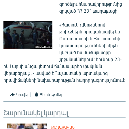
գործելու հնարավորությունից
English
զրկված ՀՀ 291 քաղաքացի։
Русский
«Հատուկ չվերթներով
ՀԵՏԵՎԵՔ ՄԵԶ
թռիչքներն իրականացվել են
Ռուսաստանի և Հայաստանի
կառավարությունների միջև
կնքված համաձայնագրի
շրջանակներում՝ հունիսի 23-
ին Լարսի անցակետում ճանապարհի փակման
«Ազատության» բոլոր կայքերը
վերաբերյալ», - ասված է Հայաստանի արտակարգ
իրավիճակների նախարարության հաղորդագրությունում։
Կիսվել
Հետևեք մեզ
Շարունակել կարդալ
ՔԱՂԱՔԱԿԱՆ