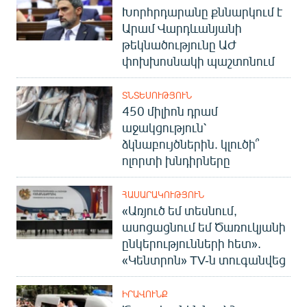
Խորհրդարանը քննարկում է
Արամ Վարդևանյանի
թեկնածությունը ԱԺ
փոխխոսնակի պաշտոնում
ՏՆՏԵՍՈՒԹՅՈՒՆ
450 միլիոն դրամ
աջակցություն՝
ձկնաբույծներին. կլուծի՞
ոլորտի խնդիրները
ՀԱՍԱՐԱԿՈՒԹՅՈՒՆ
«Առյուծ եմ տեսնում,
ասոցացնում եմ Ծառուկյանի
ընկերությունների հետ».
«Կենտրոն» TV-ն տուգանվեց
ԻՐԱՎՈՒՆՔ