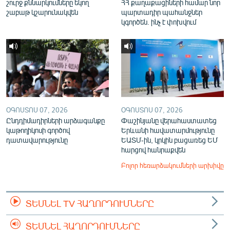
շուրջ քննարկումները եկող
ՀՀ քաղաքացիների համար նոր
շաբաթ կշարունակվեն
պարտադիր պահանջներ
կգործեն. ինչ է փոխվում
ՕԳՈՍՏՈՍ 07, 2026
ՕԳՈՍՏՈՍ 07, 2026
Ընդդիմադիրների արձագանքը
Փաշինյանը վերահաստատեց
կաթողիկոսի գործով
Երևանի հավատարմությունը
դատավարությունը
ԵԱՏՄ-ին, կրկին բացառեց ԵՄ
հարցով հանրաքվեն
Բոլոր հեռարձակումների արխիվը
ՏԵՍՆԵԼ TV ՀԱՂՈՐԴՈՒՄՆԵՐԸ
ՏԵՍՆԵԼ ՀԱՂՈՐԴՈՒՄՆԵՐԸ