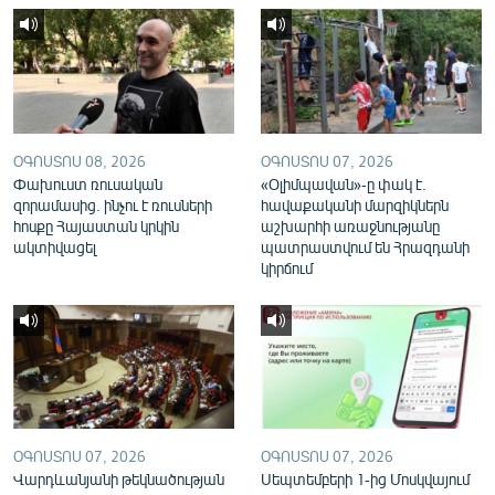
English
Русский
ՀԵՏԵՎԵՔ ՄԵԶ
ՕԳՈՍՏՈՍ 08, 2026
ՕԳՈՍՏՈՍ 07, 2026
Փախուստ ռուսական
«Օլիմպավան»-ը փակ է.
զորամասից. ինչու է ռուսների
հավաքականի մարզիկներն
հոսքը Հայաստան կրկին
աշխարհի առաջնությանը
ակտիվացել
պատրաստվում են Հրազդանի
«Ազատության» բոլոր կայքերը
կիրճում
ՕԳՈՍՏՈՍ 07, 2026
ՕԳՈՍՏՈՍ 07, 2026
Վարդևանյանի թեկնածության
Սեպտեմբերի 1-ից Մոսկվայում