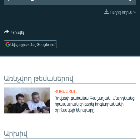
ՄԻՋԱԶԳԱՅԻՆ
Ուղիղ հղում
ՄՇԱԿՈՒՅԹ
ՍՊՈՐՏ
Կիսվել
ՄԵԿՆԱԲԱՆՈՒԹՅՈՒՆ
Ավելացրեք մեզ Google-ում
ՏՏ ԵՒ ԻՆՏԵՐՆԵՏ
ԿՈՐՈՆԱՎԻՐՈՒՍ
ԱՐԽԻՎ
Առնչվող թեմաներով
ՏԵՍԱՆՅՈՒԹԵՐ
ՀԱՅԱՍՏԱՆ
ԲԱՆԱՎԵՃ
Հովսեփ քահանա Գալստյան. Մարդկանց
հրապարակ էր բերել հոգևորականի
ՁԳՏԵԼՈՎ ԼԱՎԱԳՈՒՅՆԻՆ
օրինակելի կերպարը
ՓՈԴՔԱՍԹ
Արխիվ
Հայերեն