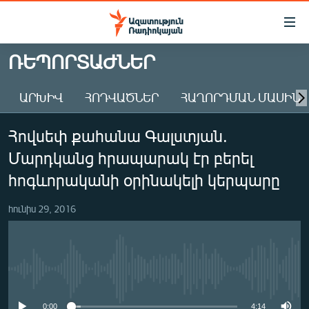
Մատչելիության
հղումներ
Անցնել
ՌԵՊՈՐՏԱԺՆԵՐ
հիմնական
ԱԶԱՏՈՒԹՅՈՒՆ TV
բովանդակությանը
ԱՐԽԻՎ
ՀՈԴՎԱԾՆԵՐ
ՀԱՂՈՐԴՄԱՆ ՄԱՍԻՆ
ՀԱՅԱՍՏԱՆ
Անցնել
հիմնական
ՔԱՂԱՔԱԿԱՆ
Հովսեփ քահանա Գալստյան.
մենյուին
ԸՆՏՐՈՒԹՅՈՒՆՆԵՐ 2026
Որոնում
Մարդկանց հրապարակ էր բերել
ԻՐԱՎՈՒՆՔ
հոգևորականի օրինակելի կերպարը
ՀԱՍԱՐԱԿՈՒԹՅՈՒՆ
հունիս 29, 2016
ՏՆՏԵՍՈՒԹՅՈՒՆ
ՂԱՐԱԲԱՂ
ՊԱՏԵՐԱԶՄԻ 6 ՇԱԲԱԹՆԵՐԸ
No media source currently available
ՏԱՐԱԾԱՇՐՋԱՆ
0:00
4:14