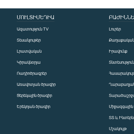
ՄՈՒԼՏԻՄԵԴԻԱ
ԲԱԺԻՆՆԵ
Ազատություն TV
Լուրեր
Տեսանյութեր
Քաղաքակա
Լրատվական
Իրավունք
Կիրակնօրյա
Տնտեսությու
Ռադիոծրագրեր
Հասարակութ
Առավոտյան ծրագիր
Ղարաբաղյան
Ցերեկային ծրագիր
Տարածաշրջ
Հայերեն
Երեկոյան ծրագիր
Միջազգային
English
ՏՏ և Ինտեր
Русский
Մշակույթ