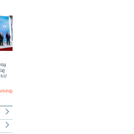
տեց
նը
 ԵՄ
արխիվը