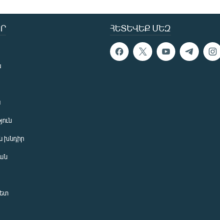
Ր
ՀԵՏԵՎԵՔ ՄԵԶ
ն
ն
յուն
 խնդիր
ան
նետ