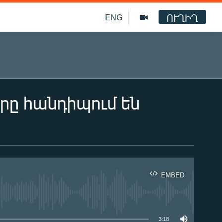
ՈՒՂԻՂ
ENG
ը հանդիպում են
EMBED
ble
3:18