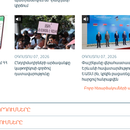
կիրճում
ՕԳՈՍՏՈՍ 07, 2026
ՕԳՈՍՏՈՍ 07, 2026
մ ՀՀ
Ընդդիմադիրների արձագանքը
Փաշինյանը վերահաստա
կաթողիկոսի գործով
Երևանի հավատարմությու
դատավարությունը
ԵԱՏՄ-ին, կրկին բացառեց
հարցով հանրաքվեն
Բոլոր հեռարձակումների 
ՈՐԴՈՒՄՆԵՐԸ
ԴՈՒՄՆԵՐԸ