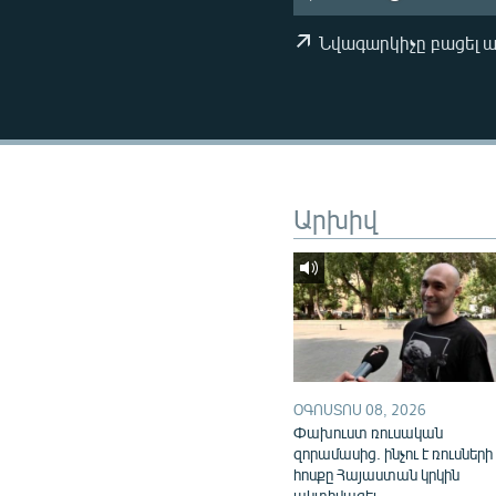
ՄԻՋԱԶԳԱՅԻՆ
ՄՇԱԿՈՒՅԹ
Նվագարկիչը բացել 
ՍՊՈՐՏ
ՄԵԿՆԱԲԱՆՈՒԹՅՈՒՆ
ՏՏ ԵՒ ԻՆՏԵՐՆԵՏ
ԿՈՐՈՆԱՎԻՐՈՒՍ
Արխիվ
ԱՐԽԻՎ
ՏԵՍԱՆՅՈՒԹԵՐ
ԲԱՆԱՎԵՃ
ՁԳՏԵԼՈՎ ԼԱՎԱԳՈՒՅՆԻՆ
ՓՈԴՔԱՍԹ
ՕԳՈՍՏՈՍ 08, 2026
Փախուստ ռուսական
զորամասից. ինչու է ռուսների
հոսքը Հայաստան կրկին
ակտիվացել