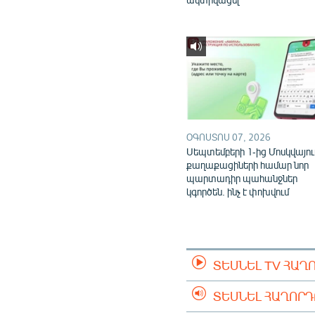
ՕԳՈՍՏՈՍ 07, 2026
Սեպտեմբերի 1-ից Մոսկվայու
քաղաքացիների համար նոր
պարտադիր պահանջներ
կգործեն. ինչ է փոխվում
ՏԵՍՆԵԼ TV ՀԱՂ
ՏԵՍՆԵԼ ՀԱՂՈՐ