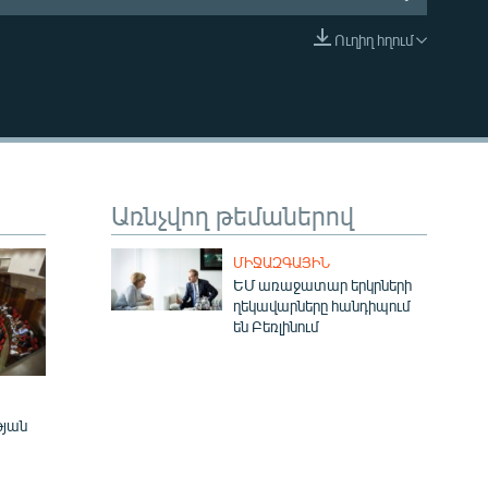
Ուղիղ հղում
EMBED
Առնչվող թեմաներով
ՄԻՋԱԶԳԱՅԻՆ
ԵՄ առաջատար երկրների
ղեկավարները հանդիպում
են Բեռլինում
թյան