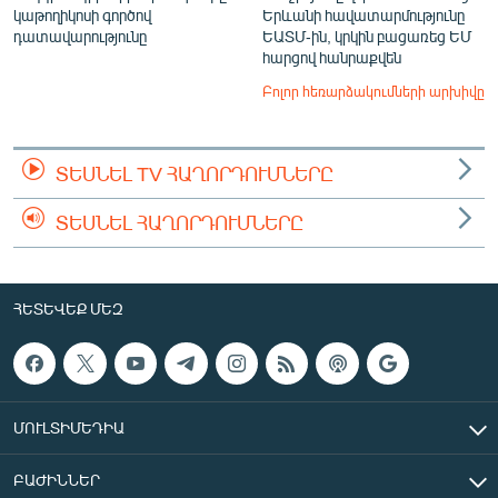
կաթողիկոսի գործով
Երևանի հավատարմությունը
դատավարությունը
ԵԱՏՄ-ին, կրկին բացառեց ԵՄ
հարցով հանրաքվեն
Բոլոր հեռարձակումների արխիվը
ՏԵՍՆԵԼ TV ՀԱՂՈՐԴՈՒՄՆԵՐԸ
ՏԵՍՆԵԼ ՀԱՂՈՐԴՈՒՄՆԵՐԸ
ՀԵՏԵՎԵՔ ՄԵԶ
ՄՈՒԼՏԻՄԵԴԻԱ
ԲԱԺԻՆՆԵՐ