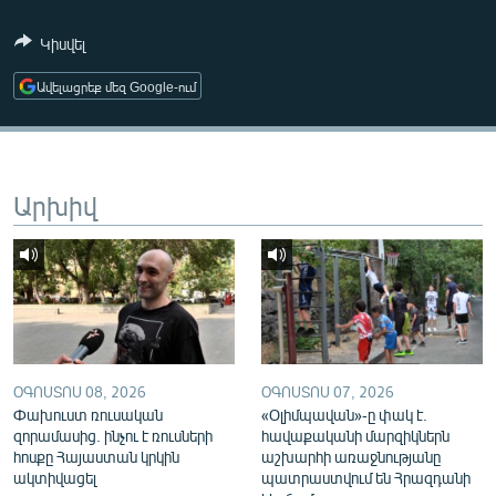
ՄԻՋԱԶԳԱՅԻՆ
Կիսվել
ՄՇԱԿՈՒՅԹ
Ավելացրեք մեզ Google-ում
ՍՊՈՐՏ
ՄԵԿՆԱԲԱՆՈՒԹՅՈՒՆ
ՏՏ ԵՒ ԻՆՏԵՐՆԵՏ
Արխիվ
ԿՈՐՈՆԱՎԻՐՈՒՍ
ԱՐԽԻՎ
ՏԵՍԱՆՅՈՒԹԵՐ
ԲԱՆԱՎԵՃ
ՁԳՏԵԼՈՎ ԼԱՎԱԳՈՒՅՆԻՆ
ՕԳՈՍՏՈՍ 08, 2026
ՕԳՈՍՏՈՍ 07, 2026
Փախուստ ռուսական
«Օլիմպավան»-ը փակ է.
ՓՈԴՔԱՍԹ
զորամասից. ինչու է ռուսների
հավաքականի մարզիկներն
հոսքը Հայաստան կրկին
աշխարհի առաջնությանը
Հայերեն
ակտիվացել
պատրաստվում են Հրազդանի