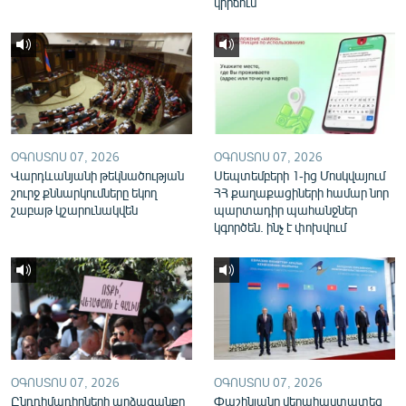
կիրճում
English
Русский
ՀԵՏԵՎԵՔ ՄԵԶ
ՕԳՈՍՏՈՍ 07, 2026
ՕԳՈՍՏՈՍ 07, 2026
Վարդևանյանի թեկնածության
Սեպտեմբերի 1-ից Մոսկվայում
շուրջ քննարկումները եկող
ՀՀ քաղաքացիների համար նոր
շաբաթ կշարունակվեն
պարտադիր պահանջներ
«Ազատության» բոլոր կայքերը
կգործեն. ինչ է փոխվում
ՕԳՈՍՏՈՍ 07, 2026
ՕԳՈՍՏՈՍ 07, 2026
Ընդդիմադիրների արձագանքը
Փաշինյանը վերահաստատեց