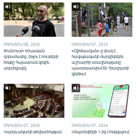
English
Русский
ՀԵՏԵՎԵՔ ՄԵԶ
ՕԳՈՍՏՈՍ 08, 2026
ՕԳՈՍՏՈՍ 07, 2026
Փախուստ ռուսական
«Օլիմպավան»-ը փակ է.
զորամասից. ինչու է ռուսների
հավաքականի մարզիկներն
հոսքը Հայաստան կրկին
աշխարհի առաջնությանը
ակտիվացել
պատրաստվում են Հրազդանի
«Ազատության» բոլոր կայքերը
կիրճում
ՕԳՈՍՏՈՍ 07, 2026
ՕԳՈՍՏՈՍ 07, 2026
Վարդևանյանի թեկնածության
Սեպտեմբերի 1-ից Մոսկվայում