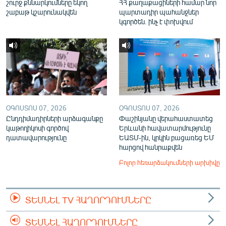
շուրջ քննարկումները եկող
ՀՀ քաղաքացիների համար նոր
շաբաթ կշարունակվեն
պարտադիր պահանջներ
կգործեն. ինչ է փոխվում
ՕԳՈՍՏՈՍ 07, 2026
ՕԳՈՍՏՈՍ 07, 2026
Ընդդիմադիրների արձագանքը
Փաշինյանը վերահաստատեց
կաթողիկոսի գործով
Երևանի հավատարմությունը
դատավարությունը
ԵԱՏՄ-ին, կրկին բացառեց ԵՄ
հարցով հանրաքվեն
Բոլոր հեռարձակումների արխիվը
ՏԵՍՆԵԼ TV ՀԱՂՈՐԴՈՒՄՆԵՐԸ
ՏԵՍՆԵԼ ՀԱՂՈՐԴՈՒՄՆԵՐԸ