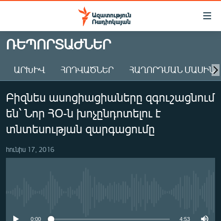
Մատչելիության
հղումներ
Անցնել
ՌԵՊՈՐՏԱԺՆԵՐ
հիմնական
ԱԶԱՏՈՒԹՅՈՒՆ TV
բովանդակությանը
ԱՐԽԻՎ
ՀՈԴՎԱԾՆԵՐ
ՀԱՂՈՐԴՄԱՆ ՄԱՍԻՆ
ՀԱՅԱՍՏԱՆ
Անցնել
հիմնական
ՔԱՂԱՔԱԿԱՆ
Բիզնես ասոցիացիաները զգուշացնում
մենյուին
ԸՆՏՐՈՒԹՅՈՒՆՆԵՐ 2026
Որոնում
են՝ Նոր ՀՕ-ն խոչընդոտելու է
ԻՐԱՎՈՒՆՔ
տնտեսության զարգացումը
ՀԱՍԱՐԱԿՈՒԹՅՈՒՆ
հունիս 17, 2016
ՏՆՏԵՍՈՒԹՅՈՒՆ
ՂԱՐԱԲԱՂ
ՊԱՏԵՐԱԶՄԻ 6 ՇԱԲԱԹՆԵՐԸ
No media source currently available
ՏԱՐԱԾԱՇՐՋԱՆ
0:00
4:53