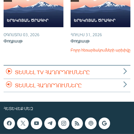
ՕԳՈՍՏՈՍ 03, 2026
ՀՈՒԼԻՍ 31, 2026
Փոդքասթ
Փոդքասթ
Բոլոր հեռարձակումների արխիվը
ՏԵՍՆԵԼ TV ՀԱՂՈՐԴՈՒՄՆԵՐԸ
ՏԵՍՆԵԼ ՀԱՂՈՐԴՈՒՄՆԵՐԸ
ՀԵՏԵՎԵՔ ՄԵԶ