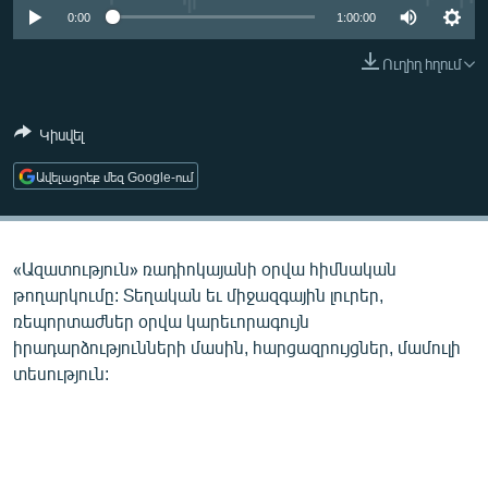
ՄԻՋԱԶԳԱՅԻՆ
0:00
1:00:00
ՄՇԱԿՈՒՅԹ
Ուղիղ հղում
ՍՊՈՐՏ
Կիսվել
ՄԵԿՆԱԲԱՆՈՒԹՅՈՒՆ
ՏՏ ԵՒ ԻՆՏԵՐՆԵՏ
Ավելացրեք մեզ Google-ում
ԿՈՐՈՆԱՎԻՐՈՒՍ
ԱՐԽԻՎ
«Ազատություն» ռադիոկայանի օրվա հիմնական
ՏԵՍԱՆՅՈՒԹԵՐ
թողարկումը: Տեղական եւ միջազգային լուրեր,
ռեպորտաժներ օրվա կարեւորագույն
ԲԱՆԱՎԵՃ
իրադարձությունների մասին, հարցազրույցներ, մամուլի
ՁԳՏԵԼՈՎ ԼԱՎԱԳՈՒՅՆԻՆ
տեսություն:
ՓՈԴՔԱՍԹ
Հայերեն