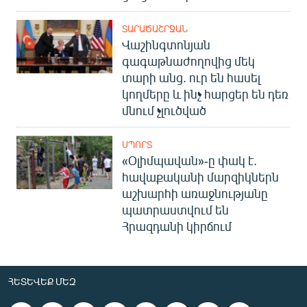
ՏԱՐԱԾԱՇՐՋԱՆ
Վաշինգտոնյան
գագաթնաժողովից մեկ
տարի անց. ուր են հասել
կողմերը և ինչ հարցեր են դեռ
մնում չլուծված
ՍՊՈՐՏ
«Օլիմպավան»-ը փակ է.
հավաքականի մարզիկներն
աշխարհի առաջնությանը
պատրաստվում են
Հրազդանի կիրճում
ՀԵՏԵՎԵՔ ՄԵԶ