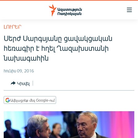
Մատչելիության
հղումներ
Անցնել
ԼՈՒՐԵՐ
հիմնական
ԱԶԱՏՈՒԹՅՈՒՆ TV
Սերժ Սարգսյանը ցավակցական
բովանդակությանը
ՀԱՅԱՍՏԱՆ
Անցնել
հեռագիր է հղել Ղազախստանի
հիմնական
ՔԱՂԱՔԱԿԱՆ
նախագահին
մենյուին
ԸՆՏՐՈՒԹՅՈՒՆՆԵՐ 2026
Որոնում
հունիս 09, 2016
ԻՐԱՎՈՒՆՔ
Կիսվել
ՀԱՍԱՐԱԿՈՒԹՅՈՒՆ
ՏՆՏԵՍՈՒԹՅՈՒՆ
Ավելացրեք մեզ Google-ում
ՂԱՐԱԲԱՂ
ՊԱՏԵՐԱԶՄԻ 6 ՇԱԲԱԹՆԵՐԸ
ՏԱՐԱԾԱՇՐՋԱՆ