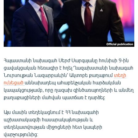
ՄԻՋԱԶԳԱՅԻՆ
ՄՇԱԿՈՒՅԹ
ՍՊՈՐՏ
ՄԵԿՆԱԲԱՆՈՒԹՅՈՒՆ
ՏՏ ԵՒ ԻՆՏԵՐՆԵՏ
Հայաստանի նախագահ Սերժ Սարգսյանը հունիսի 9-ին
ԿՈՐՈՆԱՎԻՐՈՒՍ
ցավակցական հեռագիր է հղել Ղազախստանի նախագահ
ԱՐԽԻՎ
Նուրսուլթան Նազարբաևին՝ Ակտոբե քաղաքում
տեղի
ունեցած
աննախադեպ ահաբեկչական հարձակման
ՏԵՍԱՆՅՈՒԹԵՐ
կապակցությամբ, որը ղազախ զինծառայողների և անմեղ
ԲԱՆԱՎԵՃ
քաղաքացիների մահվան պատճառ է դարձել:
ՁԳՏԵԼՈՎ ԼԱՎԱԳՈՒՅՆԻՆ
Այս մասին տեղեկացնում է ՀՀ նախագահի
ՓՈԴՔԱՍԹ
աշխատակազմի հասարակայնության և
տեղեկատվության միջոցների հետ կապերի
Հայերեն
վարչությունից։