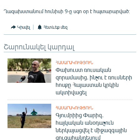
English
Ղազախստանում հունիսի 9-ը սգո օր է հայտարարված։
Русский
Կիսվել
Հետևեք մեզ
ՀԵՏԵՎԵՔ ՄԵԶ
Շարունակել կարդալ
ՀԱՍԱՐԱԿՈՒԹՅՈՒՆ
Փախուստ ռուսական
«Ազատության» բոլոր կայքերը
զորամասից. ինչու է ռուսների
հոսքը Հայաստան կրկին
ակտիվացել
ՀԱՍԱՐԱԿՈՒԹՅՈՒՆ
Գյումրիից Փարիզ․
հայկական անօդաչուն
ներկայացվել է միջազգային
ցուցահանդեսում