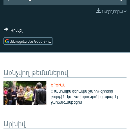
ՄԻՋԱԶԳԱՅԻՆ
Ուղիղ հղում
ՄՇԱԿՈՒՅԹ
ՍՊՈՐՏ
Կիսվել
ՄԵԿՆԱԲԱՆՈՒԹՅՈՒՆ
Ավելացրեք մեզ Google-ում
ՏՏ ԵՒ ԻՆՏԵՐՆԵՏ
ԿՈՐՈՆԱՎԻՐՈՒՍ
ԱՐԽԻՎ
Առնչվող թեմաներով
ՏԵՍԱՆՅՈՒԹԵՐ
ԵՐԵՒԱՆ
ԲԱՆԱՎԵՃ
«Հանրային գերակա շահի» զոհերի
բողոքին կառավարությունից այսօր էլ
ՁԳՏԵԼՈՎ ԼԱՎԱԳՈՒՅՆԻՆ
չարձագանքեցին
ՓՈԴՔԱՍԹ
Արխիվ
Հայերեն