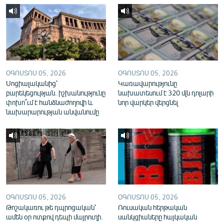
English
Русский
ՀԵՏԵՎԵՔ ՄԵԶ
ՕԳՈՍՏՈՍ 05, 2026
ՕԳՈՍՏՈՍ 05, 2026
Սոցիալականից՝
Կառավարությունը
բարեկեցության. իշխանությունը
նախատեսում է 320 մլն դոլարի
փոխո՞ւմ է հանձնաժողովի և
նոր վարկեր վերցնել
նախարարության անվանումը
«Ազատության» բոլոր կայքերը
ՕԳՈՍՏՈՍ 05, 2026
ՕԳՈՍՏՈՍ 05, 2026
Թոշակառու թե դպրոցական՝
Ռուսական հերթական
ամեն օր ոտքով դեպի մայրուղի.
սանկցիաները հայկական