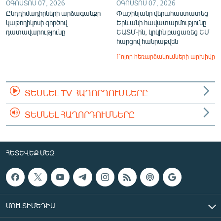
ՕԳՈՍՏՈՍ 07, 2026
ՕԳՈՍՏՈՍ 07, 2026
Ընդդիմադիրների արձագանքը
Փաշինյանը վերահաստատեց
կաթողիկոսի գործով
Երևանի հավատարմությունը
դատավարությունը
ԵԱՏՄ-ին, կրկին բացառեց ԵՄ
հարցով հանրաքվեն
Բոլոր հեռարձակումների արխիվը
ՏԵՍՆԵԼ TV ՀԱՂՈՐԴՈՒՄՆԵՐԸ
ՏԵՍՆԵԼ ՀԱՂՈՐԴՈՒՄՆԵՐԸ
ՀԵՏԵՎԵՔ ՄԵԶ
ՄՈՒԼՏԻՄԵԴԻԱ