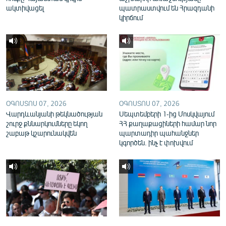
ակտիվացել
պատրաստվում են Հրազդանի
English
կիրճում
Русский
ՀԵՏԵՎԵՔ ՄԵԶ
ՕԳՈՍՏՈՍ 07, 2026
ՕԳՈՍՏՈՍ 07, 2026
Վարդևանյանի թեկնածության
Սեպտեմբերի 1-ից Մոսկվայում
«Ազատության» բոլոր կայքերը
շուրջ քննարկումները եկող
ՀՀ քաղաքացիների համար նոր
շաբաթ կշարունակվեն
պարտադիր պահանջներ
կգործեն. ինչ է փոխվում