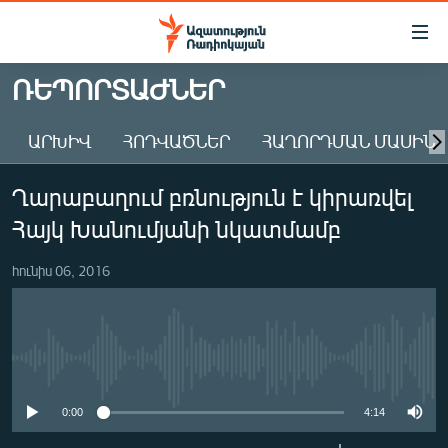
Մատչելիության
հղումներ
Անցնել
ՌԵՊՈՐՏԱԺՆԵՐ
հիմնական
ԱԶԱՏՈՒԹՅՈՒՆ TV
բովանդակությանը
ԱՐԽԻՎ
ՀՈԴՎԱԾՆԵՐ
ՀԱՂՈՐԴՄԱՆ ՄԱՍԻՆ
ՀԱՅԱՍՏԱՆ
Անցնել
հիմնական
ՔԱՂԱՔԱԿԱՆ
Ղարաբաղում բռնություն է կիրառվել
մենյուին
ԸՆՏՐՈՒԹՅՈՒՆՆԵՐ 2026
Որոնում
Հայկ Խանումյանի նկատմամբ
ԻՐԱՎՈՒՆՔ
հունիս 06, 2016
ՀԱՍԱՐԱԿՈՒԹՅՈՒՆ
ՏՆՏԵՍՈՒԹՅՈՒՆ
ՂԱՐԱԲԱՂ
No media source currently available
ՊԱՏԵՐԱԶՄԻ 6 ՇԱԲԱԹՆԵՐԸ
0:00
4:14
ՏԱՐԱԾԱՇՐՋԱՆ