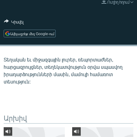
Ուղիղ հղում
ՄԻՋԱԶԳԱՅԻՆ
ՄՇԱԿՈՒՅԹ
Կիսվել
ՍՊՈՐՏ
Ավելացրեք մեզ Google-ում
ՄԵԿՆԱԲԱՆՈՒԹՅՈՒՆ
ՏՏ ԵՒ ԻՆՏԵՐՆԵՏ
Տեղական եւ միջազգային լուրեր, ռեպորտաժներ,
ԿՈՐՈՆԱՎԻՐՈՒՍ
հարցազրույցներ, տեղեկատվություն օրվա սպասվող
ԱՐԽԻՎ
իրադարձությունների մասին, մամուլի համառոտ
տեսություն:
ՏԵՍԱՆՅՈՒԹԵՐ
ԲԱՆԱՎԵՃ
ՁԳՏԵԼՈՎ ԼԱՎԱԳՈՒՅՆԻՆ
ՓՈԴՔԱՍԹ
Արխիվ
Հայերեն