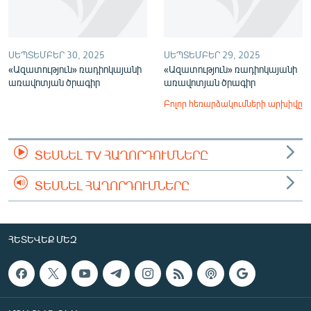
ՍԵՊՏԵՄԲԵՐ 30, 2025
ՍԵՊՏԵՄԲԵՐ 29, 2025
«Ազատություն» ռադիոկայանի
«Ազատություն» ռադիոկայանի
առավոտյան ծրագիր
առավոտյան ծրագիր
Բոլոր հեռարձակումների արխիվը
ՏԵՍՆԵԼ TV ՀԱՂՈՐԴՈՒՄՆԵՐԸ
ՏԵՍՆԵԼ ՀԱՂՈՐԴՈՒՄՆԵՐԸ
ՀԵՏԵՎԵՔ ՄԵԶ