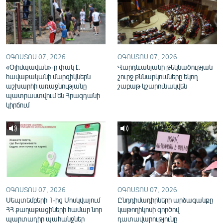
English
Русский
ՀԵՏԵՎԵՔ ՄԵԶ
ՕԳՈՍՏՈՍ 07, 2026
ՕԳՈՍՏՈՍ 07, 2026
«Օլիմպավան»-ը փակ է.
Վարդևանյանի թեկնածության
հավաքականի մարզիկներն
շուրջ քննարկումները եկող
աշխարհի առաջնությանը
շաբաթ կշարունակվեն
պատրաստվում են Հրազդանի
կիրճում
«Ազատության» բոլոր կայքերը
ՕԳՈՍՏՈՍ 07, 2026
ՕԳՈՍՏՈՍ 07, 2026
Սեպտեմբերի 1-ից Մոսկվայում
Ընդդիմադիրների արձագանքը
ՀՀ քաղաքացիների համար նոր
կաթողիկոսի գործով
պարտադիր պահանջներ
դատավարությունը