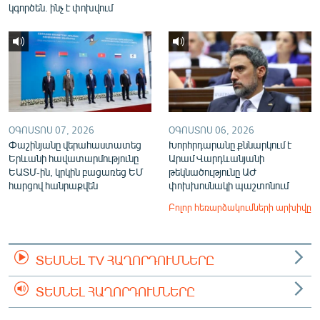
կգործեն. ինչ է փոխվում
ՕԳՈՍՏՈՍ 07, 2026
ՕԳՈՍՏՈՍ 06, 2026
Փաշինյանը վերահաստատեց
Խորհրդարանը քննարկում է
Երևանի հավատարմությունը
Արամ Վարդևանյանի
ԵԱՏՄ-ին, կրկին բացառեց ԵՄ
թեկնածությունը ԱԺ
հարցով հանրաքվեն
փոխխոսնակի պաշտոնում
Բոլոր հեռարձակումների արխիվը
ՏԵՍՆԵԼ TV ՀԱՂՈՐԴՈՒՄՆԵՐԸ
ՏԵՍՆԵԼ ՀԱՂՈՐԴՈՒՄՆԵՐԸ