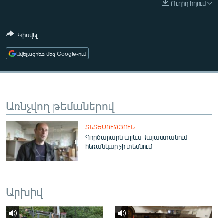
Ուղիղ հղում
ՄԻՋԱԶԳԱՅԻՆ
ՄՇԱԿՈՒՅԹ
Կիսվել
ՍՊՈՐՏ
Ավելացրեք մեզ Google-ում
ՄԵԿՆԱԲԱՆՈՒԹՅՈՒՆ
ՏՏ ԵՒ ԻՆՏԵՐՆԵՏ
ԿՈՐՈՆԱՎԻՐՈՒՍ
Առնչվող թեմաներով
ԱՐԽԻՎ
ՏՆՏԵՍՈՒԹՅՈՒՆ
ՏԵՍԱՆՅՈՒԹԵՐ
Գործարարն այլևս Հայաստանում
հեռանկար չի տեսնում
ԲԱՆԱՎԵՃ
ՁԳՏԵԼՈՎ ԼԱՎԱԳՈՒՅՆԻՆ
ՓՈԴՔԱՍԹ
Արխիվ
Հայերեն