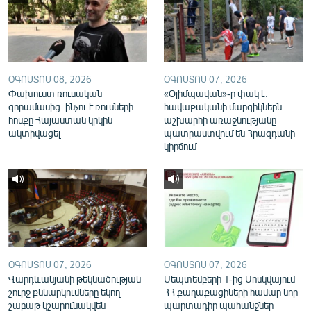
English
Русский
ՀԵՏԵՎԵՔ ՄԵԶ
ՕԳՈՍՏՈՍ 08, 2026
ՕԳՈՍՏՈՍ 07, 2026
Փախուստ ռուսական
«Օլիմպավան»-ը փակ է.
զորամասից. ինչու է ռուսների
հավաքականի մարզիկներն
հոսքը Հայաստան կրկին
աշխարհի առաջնությանը
ակտիվացել
պատրաստվում են Հրազդանի
կիրճում
«Ազատության» բոլոր կայքերը
ՕԳՈՍՏՈՍ 07, 2026
ՕԳՈՍՏՈՍ 07, 2026
Վարդևանյանի թեկնածության
Սեպտեմբերի 1-ից Մոսկվայում
շուրջ քննարկումները եկող
ՀՀ քաղաքացիների համար նոր
շաբաթ կշարունակվեն
պարտադիր պահանջներ