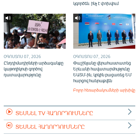
կգործեն. ինչ է փոխվում
ՕԳՈՍՏՈՍ 07, 2026
ՕԳՈՍՏՈՍ 07, 2026
Ընդդիմադիրների արձագանքը
Փաշինյանը վերահաստատեց
կաթողիկոսի գործով
Երևանի հավատարմությունը
դատավարությունը
ԵԱՏՄ-ին, կրկին բացառեց ԵՄ
հարցով հանրաքվեն
Բոլոր հեռարձակումների արխիվը
ՏԵՍՆԵԼ TV ՀԱՂՈՐԴՈՒՄՆԵՐԸ
ՏԵՍՆԵԼ ՀԱՂՈՐԴՈՒՄՆԵՐԸ