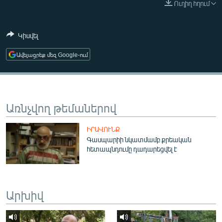
Ուղիղ հղում
ՄԻՋԱԶԳԱՅԻՆ
ՄՇԱԿՈՒՅԹ
Կիսվել
ՍՊՈՐՏ
Ավելացրեք մեզ Google-ում
ՄԵԿՆԱԲԱՆՈՒԹՅՈՒՆ
ՏՏ ԵՒ ԻՆՏԵՐՆԵՏ
ԿՈՐՈՆԱՎԻՐՈՒՍ
Առնչվող թեմաներով
ԱՐԽԻՎ
ԻՐԱՎՈՒՆՔ
ՏԵՍԱՆՅՈՒԹԵՐ
Գասպարիի նկատմամբ քրեական
հետապնդումը դադարեցվել է
ԲԱՆԱՎԵՃ
ՁԳՏԵԼՈՎ ԼԱՎԱԳՈՒՅՆԻՆ
ՓՈԴՔԱՍԹ
Արխիվ
Հայերեն