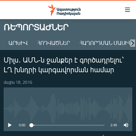
Մատչելիության
հղումներ
Անցնել
ՌԵՊՈՐՏԱԺՆԵՐ
հիմնական
ԱԶԱՏՈՒԹՅՈՒՆ TV
բովանդակությանը
ԱՐԽԻՎ
ՀՈԴՎԱԾՆԵՐ
ՀԱՂՈՐԴՄԱՆ ՄԱՍԻՆ
ՀԱՅԱՍՏԱՆ
Անցնել
հիմնական
ՔԱՂԱՔԱԿԱՆ
Միլս․ ԱՄՆ-ն ջանքեր է գործադրելու՝
մենյուին
ԸՆՏՐՈՒԹՅՈՒՆՆԵՐ 2026
Որոնում
ԼՂ խնդրի կարգավորման համար
ԻՐԱՎՈՒՆՔ
մայիս 18, 2016
ՀԱՍԱՐԱԿՈՒԹՅՈՒՆ
ՏՆՏԵՍՈՒԹՅՈՒՆ
ՂԱՐԱԲԱՂ
No media source currently available
ՊԱՏԵՐԱԶՄԻ 6 ՇԱԲԱԹՆԵՐԸ
0:00
2:49
ՏԱՐԱԾԱՇՐՋԱՆ