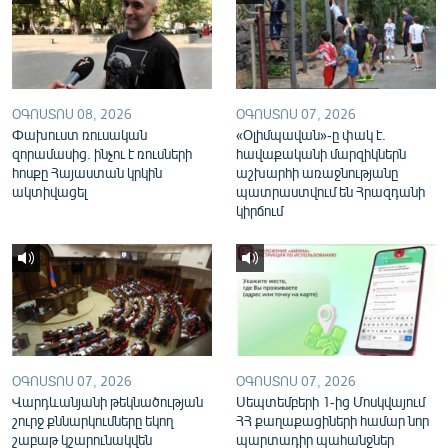
English
Русский
ՀԵՏԵՎԵՔ ՄԵԶ
ՕԳՈՍՏՈՍ 08, 2026
ՕԳՈՍՏՈՍ 07, 2026
Փախուստ ռուսական
«Օլիմպավան»-ը փակ է.
զորամասից. ինչու է ռուսների
հավաքականի մարզիկներն
հոսքը Հայաստան կրկին
աշխարհի առաջնությանը
ակտիվացել
պատրաստվում են Հրազդանի
կիրճում
«Ազատության» բոլոր կայքերը
ՕԳՈՍՏՈՍ 07, 2026
ՕԳՈՍՏՈՍ 07, 2026
Վարդևանյանի թեկնածության
Սեպտեմբերի 1-ից Մոսկվայում
շուրջ քննարկումները եկող
ՀՀ քաղաքացիների համար նոր
շաբաթ կշարունակվեն
պարտադիր պահանջներ