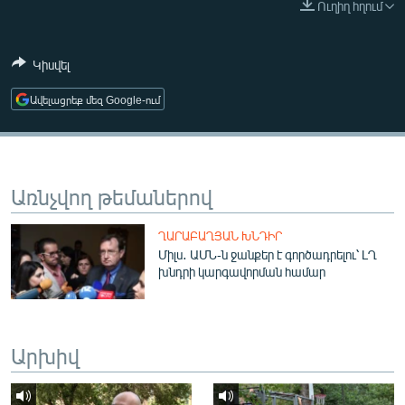
Ուղիղ հղում
ՄԻՋԱԶԳԱՅԻՆ
ՄՇԱԿՈՒՅԹ
Կիսվել
ՍՊՈՐՏ
Ավելացրեք մեզ Google-ում
ՄԵԿՆԱԲԱՆՈՒԹՅՈՒՆ
ՏՏ ԵՒ ԻՆՏԵՐՆԵՏ
ԿՈՐՈՆԱՎԻՐՈՒՍ
Առնչվող թեմաներով
ԱՐԽԻՎ
ՂԱՐԱԲԱՂՅԱՆ ԽՆԴԻՐ
ՏԵՍԱՆՅՈՒԹԵՐ
Միլս․ ԱՄՆ-ն ջանքեր է գործադրելու՝ ԼՂ
խնդրի կարգավորման համար
ԲԱՆԱՎԵՃ
ՁԳՏԵԼՈՎ ԼԱՎԱԳՈՒՅՆԻՆ
ՓՈԴՔԱՍԹ
Արխիվ
Հայերեն