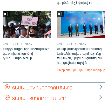
կգործեն. ինչ է փոխվում
ՕԳՈՍՏՈՍ 07, 2026
ՕԳՈՍՏՈՍ 07, 2026
Ընդդիմադիրների արձագանքը
Փաշինյանը վերահաստատեց
կաթողիկոսի գործով
Երևանի հավատարմությունը
դատավարությունը
ԵԱՏՄ-ին, կրկին բացառեց ԵՄ
հարցով հանրաքվեն
Բոլոր հեռարձակումների արխիվը
ՏԵՍՆԵԼ TV ՀԱՂՈՐԴՈՒՄՆԵՐԸ
ՏԵՍՆԵԼ ՀԱՂՈՐԴՈՒՄՆԵՐԸ