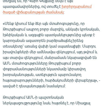
տեղյակ են, որ Գարո Փայլանը մեկն է այն
English
պատգամավորներից, ով տուժել է
խորհրդարանում
ծագած վիճաբանության ժամանակ
։
Русский
«Մենք կիսում ենք ձեր այն մտահոգությունը, որ
ՀԵՏԵՎԵՔ ՄԵԶ
Թուրքիայում ապրող բոլոր մարդիկ, անկախ կրոնական,
էթնիկական և ազգային պատկանելությունից պետք է
կարողանան ազատորեն բարձրաձայնել իրենց
տեսակետը՝ առանց վախի կամ սպառնալիքի։ Մարդու
իրավունքների մեր ամենամյա զեկույցում, այդ թվում և
այս տարվա զեկույցում, մանրամասն նկարագրված են
«Ազատության» բոլոր կայքերը
ԱՄՆ մտահոգությունները Թուրքիայում բոլոր
փոքրամասնությունների նկատմամբ կիրառվող
խտրականության, ատելություն պարունակող
հայտարարությունների, հարձակումների վերաբերյալ», -
ասված է դեսպանության նամակում։
Թուրքիայում ԱՄՆ-ի պաշտոնական
ներկայացուցչությունը նաև հայտնել է, որ Միացյալ