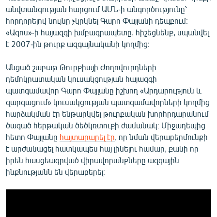
անվտանգության հարցում ԱՄՆ-ի անգործությունը՝
հորդորելով նույնը չկրկնել Գարո Փայլանի դեպքում։
«Ագոս»-ի հայազգի խմբագրապետը, հիշեցնենք, սպանվել
է 2007-ին թուրք ազգայնականի կողմից:
Անցած շաբաթ Թուրքիայի Ժողովուրդների
դեմոկրատական կուսակցության հայազգի
պատգամավոր Գարո Փայլանը իշխող «Արդարություն և
զարգացում» կուսակցության պատգամավորների կողմից
հարձակման էր ենթարկվել թուրքական խորհրդարանում
ծագած հերթական ծեծկռտուքի ժամանակ։ Միջադեպից
հետո Փայլանը
հայտարարել էր
, որ նման վերաբերմունքի
է արժանացել հատկապես հայ լինելու համար, քանի որ
իրեն հասցեագրված վիրավորանքները ազգային
ինքնությանն են վերաբերել։