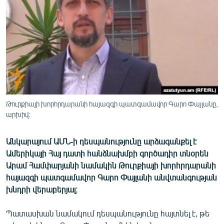
ՄԻՋԱԶԳԱՅԻՆ
ՄՇԱԿՈՒՅԹ
ՍՊՈՐՏ
ՄԵԿՆԱԲԱՆՈՒԹՅՈՒՆ
ՏՏ ԵՒ ԻՆՏԵՐՆԵՏ
ԿՈՐՈՆԱՎԻՐՈՒՍ
Թուրքիայի խորհրդարանի հայազգի պատգամավոր Գարո Փայլանը,
արխիվ:
ԱՐԽԻՎ
ՏԵՍԱՆՅՈՒԹԵՐ
Անկարայում ԱՄՆ-ի դեսպանությունը արձագանքել է
ԲԱՆԱՎԵՃ
Ամերիկայի Հայ դատի հանձնախմբի գործադիր տնօրեն
Արամ Համփարյանի նամակին Թուրքիայի խորհրդարանի
ՁԳՏԵԼՈՎ ԼԱՎԱԳՈՒՅՆԻՆ
հայազգի պատգամավոր Գարո Փայլանի անվտանգության
ՓՈԴՔԱՍԹ
խնդրի վերաբերյալ։
Պատասխան նամակում դեսպանությունը հայտնել է, թե
Հայերեն