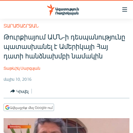
Մատչելիության
հղումներ
Անցնել
ՏԱՐԱԾԱՇՐՋԱՆ
հիմնական
ԱԶԱՏՈՒԹՅՈՒՆ TV
Թուրքիայում ԱՄՆ-ի դեսպանությունը
բովանդակությանը
ՀԱՅԱՍՏԱՆ
Անցնել
պատասխանել է Ամերիկայի Հայ
հիմնական
ՔԱՂԱՔԱԿԱՆ
դատի հանձնախմբի նամակին
մենյուին
ԸՆՏՐՈՒԹՅՈՒՆՆԵՐ 2026
Որոնում
Տաթևիկ Սարգսյան
ԻՐԱՎՈՒՆՔ
մայիս 10, 2016
ՀԱՍԱՐԱԿՈՒԹՅՈՒՆ
Կիսվել
ՏՆՏԵՍՈՒԹՅՈՒՆ
ՂԱՐԱԲԱՂ
Ավելացրեք մեզ Google-ում
ՊԱՏԵՐԱԶՄԻ 6 ՇԱԲԱԹՆԵՐԸ
ՏԱՐԱԾԱՇՐՋԱՆ