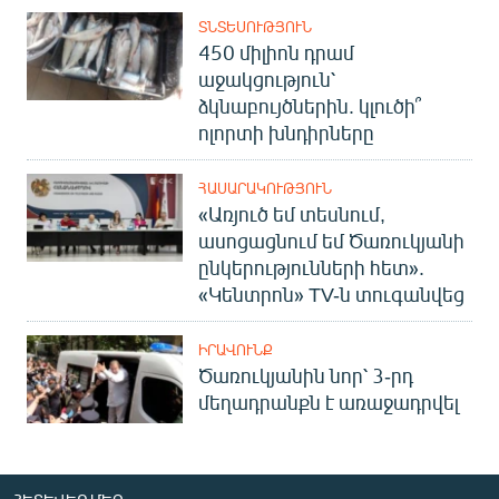
ՏՆՏԵՍՈՒԹՅՈՒՆ
450 միլիոն դրամ
աջակցություն՝
ձկնաբույծներին. կլուծի՞
ոլորտի խնդիրները
ՀԱՍԱՐԱԿՈՒԹՅՈՒՆ
«Առյուծ եմ տեսնում,
ասոցացնում եմ Ծառուկյանի
ընկերությունների հետ».
«Կենտրոն» TV-ն տուգանվեց
ԻՐԱՎՈՒՆՔ
Ծառուկյանին նոր՝ 3-րդ
մեղադրանքն է առաջադրվել