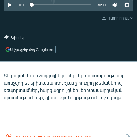
ՄԻՋԱԶԳԱՅԻՆ
0:00
30:00
ՄՇԱԿՈՒՅԹ
Ուղիղ հղում
ՍՊՈՐՏ
Կիսվել
ՄԵԿՆԱԲԱՆՈՒԹՅՈՒՆ
ՏՏ ԵՒ ԻՆՏԵՐՆԵՏ
Ավելացրեք մեզ Google-ում
ԿՈՐՈՆԱՎԻՐՈՒՍ
ԱՐԽԻՎ
Տեղական եւ միջազգային լուրեր, երիտասարդությանը
ՏԵՍԱՆՅՈՒԹԵՐ
առնչվող եւ երիտասարդությանը հուզող թեմաներով
ռեպորտաժներ, հարցազրույցներ, երիտասարդական
ԲԱՆԱՎԵՃ
պատմություններ, գիտություն, կրթություն, մշակույթ:
ՁԳՏԵԼՈՎ ԼԱՎԱԳՈՒՅՆԻՆ
ՓՈԴՔԱՍԹ
Հայերեն