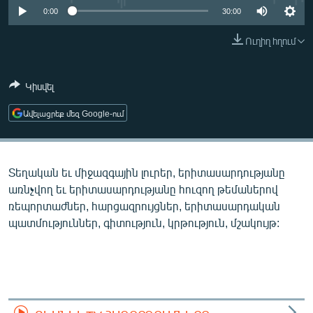
ՄԻՋԱԶԳԱՅԻՆ
0:00
30:00
ՄՇԱԿՈՒՅԹ
Ուղիղ հղում
ՍՊՈՐՏ
Կիսվել
ՄԵԿՆԱԲԱՆՈՒԹՅՈՒՆ
ՏՏ ԵՒ ԻՆՏԵՐՆԵՏ
Ավելացրեք մեզ Google-ում
ԿՈՐՈՆԱՎԻՐՈՒՍ
ԱՐԽԻՎ
Տեղական եւ միջազգային լուրեր, երիտասարդությանը
ՏԵՍԱՆՅՈՒԹԵՐ
առնչվող եւ երիտասարդությանը հուզող թեմաներով
ռեպորտաժներ, հարցազրույցներ, երիտասարդական
ԲԱՆԱՎԵՃ
պատմություններ, գիտություն, կրթություն, մշակույթ:
ՁԳՏԵԼՈՎ ԼԱՎԱԳՈՒՅՆԻՆ
ՓՈԴՔԱՍԹ
Հայերեն