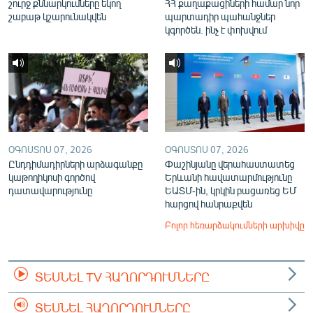
շուրջ քննարկումները եկող
ՀՀ քաղաքացիների համար նոր
շաբաթ կշարունակվեն
պարտադիր պահանջներ
կգործեն. ինչ է փոխվում
ՕԳՈՍՏՈՍ 07, 2026
ՕԳՈՍՏՈՍ 07, 2026
Ընդդիմադիրների արձագանքը
Փաշինյանը վերահաստատեց
կաթողիկոսի գործով
Երևանի հավատարմությունը
դատավարությունը
ԵԱՏՄ-ին, կրկին բացառեց ԵՄ
հարցով հանրաքվեն
Բոլոր հեռարձակումների արխիվը
ՏԵՍՆԵԼ TV ՀԱՂՈՐԴՈՒՄՆԵՐԸ
ՏԵՍՆԵԼ ՀԱՂՈՐԴՈՒՄՆԵՐԸ