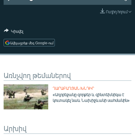
ՄԻՋԱԶԳԱՅԻՆ
Ուղիղ հղում
ՄՇԱԿՈՒՅԹ
ՍՊՈՐՏ
Կիսվել
ՄԵԿՆԱԲԱՆՈՒԹՅՈՒՆ
Ավելացրեք մեզ Google-ում
ՏՏ ԵՒ ԻՆՏԵՐՆԵՏ
ԿՈՐՈՆԱՎԻՐՈՒՍ
ԱՐԽԻՎ
Առնչվող թեմաներով
ՏԵՍԱՆՅՈՒԹԵՐ
ՂԱՐԱԲԱՂՅԱՆ ԽՆԴԻՐ
ԲԱՆԱՎԵՃ
«Ադրբեջանը զորքեր և զինտեխնիկա է
կուտակել նաև Նախիջևանի սահմանին»
ՁԳՏԵԼՈՎ ԼԱՎԱԳՈՒՅՆԻՆ
ՓՈԴՔԱՍԹ
Արխիվ
Հայերեն