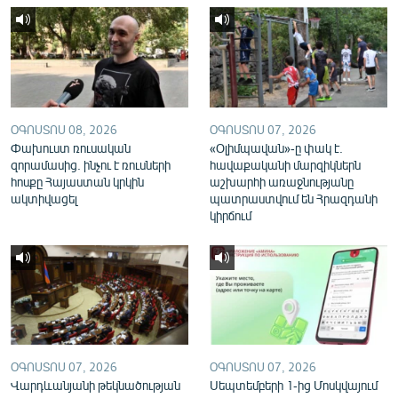
English
Русский
ՀԵՏԵՎԵՔ ՄԵԶ
ՕԳՈՍՏՈՍ 08, 2026
ՕԳՈՍՏՈՍ 07, 2026
Փախուստ ռուսական
«Օլիմպավան»-ը փակ է.
զորամասից. ինչու է ռուսների
հավաքականի մարզիկներն
հոսքը Հայաստան կրկին
աշխարհի առաջնությանը
ակտիվացել
պատրաստվում են Հրազդանի
«Ազատության» բոլոր կայքերը
կիրճում
ՕԳՈՍՏՈՍ 07, 2026
ՕԳՈՍՏՈՍ 07, 2026
Վարդևանյանի թեկնածության
Սեպտեմբերի 1-ից Մոսկվայում