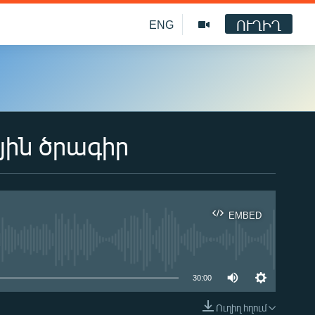
ՈՒՂԻՂ
ENG
յին ծրագիր
EMBED
ble
30:00
Ուղիղ հղում