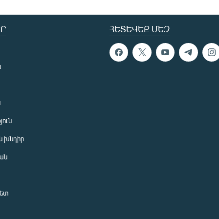
Ր
ՀԵՏԵՎԵՔ ՄԵԶ
ն
ն
յուն
 խնդիր
ան
նետ