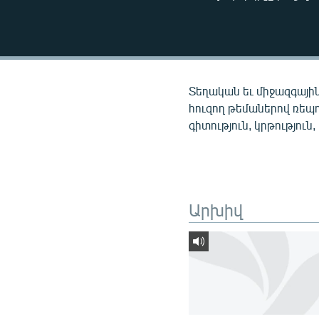
ՄԻՋԱԶԳԱՅԻՆ
ՄՇԱԿՈՒՅԹ
ՍՊՈՐՏ
ՄԵԿՆԱԲԱՆՈՒԹՅՈՒՆ
Տեղական եւ միջազգային
ՏՏ ԵՒ ԻՆՏԵՐՆԵՏ
հուզող թեմաներով ռեպ
գիտություն, կրթություն,
ԿՈՐՈՆԱՎԻՐՈՒՍ
ԱՐԽԻՎ
ՏԵՍԱՆՅՈՒԹԵՐ
Արխիվ
ԲԱՆԱՎԵՃ
ՁԳՏԵԼՈՎ ԼԱՎԱԳՈՒՅՆԻՆ
ՓՈԴՔԱՍԹ