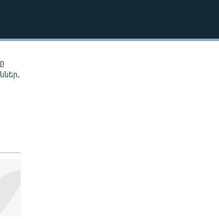
EMBED
նը
ններ,