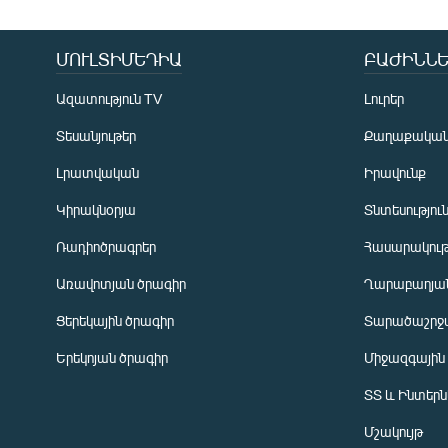
ՄՈՒԼՏԻՄԵԴԻԱ
ԲԱԺԻՆՆԵ
Ազատություն TV
Լուրեր
Տեսանյութեր
Քաղաքակա
Լրատվական
Իրավունք
Կիրակնօրյա
Տնտեսությու
Ռադիոծրագրեր
Հասարակութ
Առավոտյան ծրագիր
Ղարաբաղյան
Ցերեկային ծրագիր
Տարածաշրջ
Հայերեն
Երեկոյան ծրագիր
Միջազգային
English
ՏՏ և Ինտեր
Русский
Մշակույթ