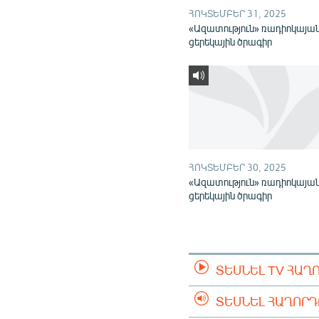
ՀՈԿՏԵՄԲԵՐ 31, 2025
«Ազատություն» ռադիոկայա
ցերեկային ծրագիր
ՀՈԿՏԵՄԲԵՐ 30, 2025
«Ազատություն» ռադիոկայա
ցերեկային ծրագիր
ՏԵՍՆԵԼ TV ՀԱՂ
ՏԵՍՆԵԼ ՀԱՂՈՐ