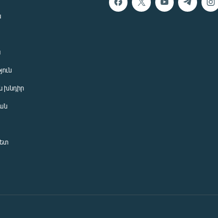
ն
ն
յուն
 խնդիր
ան
նետ