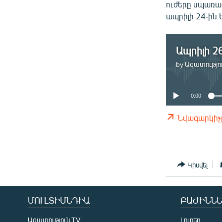
ՄԻՋԱԶԳԱՅԻՆ
ուժերը սպառազ
ապրիլի 24-ին
ՄՇԱԿՈՒՅԹ
ՍՊՈՐՏ
Ապրիլի 26
ՄԵԿՆԱԲԱՆՈՒԹՅՈՒՆ
by
Ազատությու
ՏՏ ԵՒ ԻՆՏԵՐՆԵՏ
ԿՈՐՈՆԱՎԻՐՈՒՍ
0:00
ԱՐԽԻՎ
Նվագարկիչ
ՏԵՍԱՆՅՈՒԹԵՐ
ԲԱՆԱՎԵՃ
ՁԳՏԵԼՈՎ ԼԱՎԱԳՈՒՅՆԻՆ
Կիսվել
ՓՈԴՔԱՍԹ
ՄՈՒԼՏԻՄԵԴԻԱ
ԲԱԺԻՆՆԵ
Ազատություն TV
Լուրեր