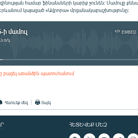
ինության համար ֆինանսների կարիք չունեն: Մամուլը քննա
 Երևանում կայացած «Ավրորա» մրցանակաբաշխությունը:
-ի մամուլ
EMBED
ն ռ/կ
No media source currently available
ը բացել առանձին պատուհանում
EMBED
Հետևեք մեզ
Տպել
Ր
ՀԵՏԵՎԵՔ ՄԵԶ