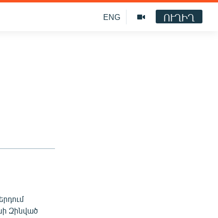
ՈՒՂԻՂ
ENG
երդում
նի Զինված