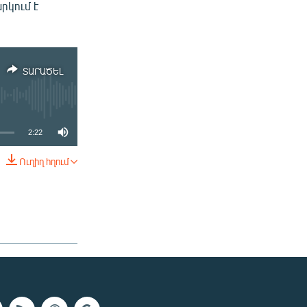
րկում է
ՏԱՐԱԾԵԼ
2:22
Ուղիղ հղում
ՏԱՐԱԾԵԼ