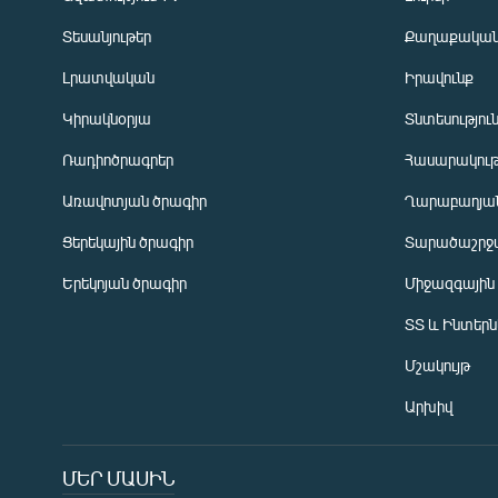
Տեսանյութեր
Քաղաքակա
Լրատվական
Իրավունք
Կիրակնօրյա
Տնտեսությու
Ռադիոծրագրեր
Հասարակութ
Առավոտյան ծրագիր
Ղարաբաղյան
Ցերեկային ծրագիր
Տարածաշրջ
Հայերեն
Երեկոյան ծրագիր
Միջազգային
English
ՏՏ և Ինտեր
Русский
Մշակույթ
ՀԵՏԵՎԵՔ ՄԵԶ
Արխիվ
ՄԵՐ ՄԱՍԻՆ