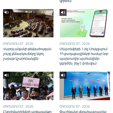
կիրճում
English
Русский
ՀԵՏԵՎԵՔ ՄԵԶ
ՕԳՈՍՏՈՍ 07, 2026
ՕԳՈՍՏՈՍ 07, 2026
Վարդևանյանի թեկնածության
Սեպտեմբերի 1-ից Մոսկվայում
շուրջ քննարկումները եկող
ՀՀ քաղաքացիների համար նոր
շաբաթ կշարունակվեն
պարտադիր պահանջներ
«Ազատության» բոլոր կայքերը
կգործեն. ինչ է փոխվում
ՕԳՈՍՏՈՍ 07, 2026
ՕԳՈՍՏՈՍ 07, 2026
Ընդդիմադիրների արձագանքը
Փաշինյանը վերահաստատեց