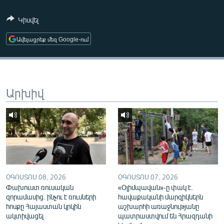
ՄԻՋԱԶԳԱՅԻՆ
Կիսվել
ՄՇԱԿՈՒՅԹ
Ավելացրեք մեզ Google-ում
ՍՊՈՐՏ
ՄԵԿՆԱԲԱՆՈՒԹՅՈՒՆ
ՏՏ ԵՒ ԻՆՏԵՐՆԵՏ
Արխիվ
ԿՈՐՈՆԱՎԻՐՈՒՍ
ԱՐԽԻՎ
ՏԵՍԱՆՅՈՒԹԵՐ
ԲԱՆԱՎԵՃ
ՁԳՏԵԼՈՎ ԼԱՎԱԳՈՒՅՆԻՆ
ՕԳՈՍՏՈՍ 08, 2026
ՕԳՈՍՏՈՍ 07, 2026
Փախուստ ռուսական
«Օլիմպավան»-ը փակ է.
ՓՈԴՔԱՍԹ
զորամասից. ինչու է ռուսների
հավաքականի մարզիկներն
հոսքը Հայաստան կրկին
աշխարհի առաջնությանը
Հայերեն
ակտիվացել
պատրաստվում են Հրազդանի