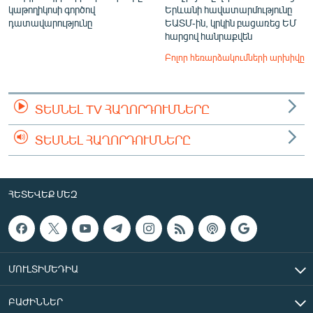
կաթողիկոսի գործով
Երևանի հավատարմությունը
դատավարությունը
ԵԱՏՄ-ին, կրկին բացառեց ԵՄ
հարցով հանրաքվեն
Բոլոր հեռարձակումների արխիվը
ՏԵՍՆԵԼ TV ՀԱՂՈՐԴՈՒՄՆԵՐԸ
ՏԵՍՆԵԼ ՀԱՂՈՐԴՈՒՄՆԵՐԸ
ՀԵՏԵՎԵՔ ՄԵԶ
ՄՈՒԼՏԻՄԵԴԻԱ
ԲԱԺԻՆՆԵՐ