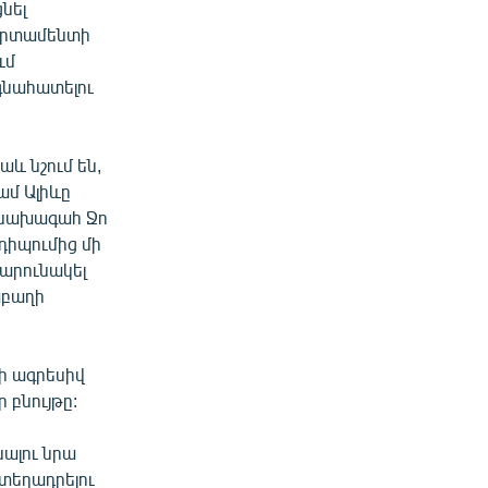
նել
արտամենտի
ւմ
գնահատելու
և նշում են,
ամ Ալիևը
ոխնախագահ Ջո
դիպումից մի
շարունակել
աբաղի
ևի ագրեսիվ
 բնույթը:
նալու նրա
 տեղադրելու