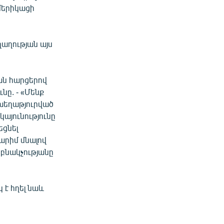
ամերիկացի
ղաղության այս
ան հարցերով
նը. - «Մենք
 խեղաթյուրված
այունությունը
եցնել
արիմ մնալով
 բնակչությանը
է հղել նաև