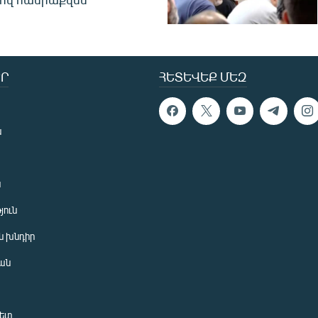
Ր
ՀԵՏԵՎԵՔ ՄԵԶ
ն
ն
յուն
 խնդիր
ան
նետ