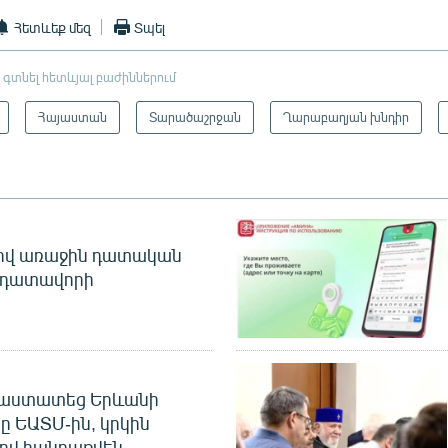
Հետևեք մեզ
Տպել
 գտնել հետևյալ բաժիններում
Հայաստան
Տարածաշրջան
Ղարաբաղյան խնդիր
ծով առաջին դատական
 դատավորի
հաստատեց Երևանի
ը ԵԱՏՄ-ին, կրկին
ով հանրաքվեն