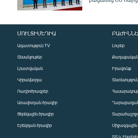
ՄՈՒԼՏԻՄԵԴԻԱ
ԲԱԺԻՆՆԵ
Ազատություն TV
Լուրեր
Տեսանյութեր
Քաղաքակա
Լրատվական
Իրավունք
Կիրակնօրյա
Տնտեսությու
Ռադիոծրագրեր
Հասարակութ
Առավոտյան ծրագիր
Ղարաբաղյան
Ցերեկային ծրագիր
Տարածաշրջ
Հայերեն
Երեկոյան ծրագիր
Միջազգային
English
ՏՏ և Ինտեր