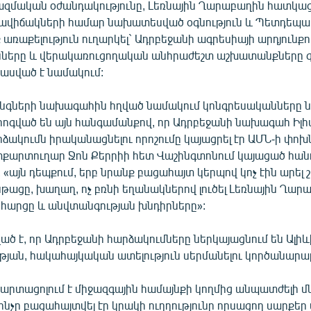
զմական օժանդակությունը, Լեռնային Ղարաբաղին հատկաց
ավիճակների համար նախատեսված օգնություն և Պետդեպ
ռաքելություն ուղարկել` Ադրբեջանի ագրեսիայի արդյունքո
նները և վերակառուցողական անհրաժեշտ աշխատանքները 
 ասված է նամակում:
նգների նախագահին հղված նամակում կոնգրեսականները նա
հոգված են այն հանգամանքով, որ Ադրբեջանի նախագահ Իլհ
րձակումն իրականացնելու որոշումը կայացրել էր ԱՄՆ-ի փ
տքարտուղար Ջոն Քերրիի հետ Վաշինգտոնում կայացած հան
 «այն դեպքում, երբ նրանք բացահայտ կերպով կոչ էին արել 
թացը, խաղաղ, ոչ բռնի եղանակներով լուծել Լեռնային Ղար
հարցը և անվտանգության խնդիրները»:
ծ է, որ Ադրբեջանի հարձակումները ներկայացնում են Ալի
յան, հակահայկական ատելություն սերմանելու կործանարար
և արտացոլում է միջազգային համայնքի կողմից անպատժելի մ
 ինչը բացահայտվել էր կրակի ուղղությունը որսացող սարքեր