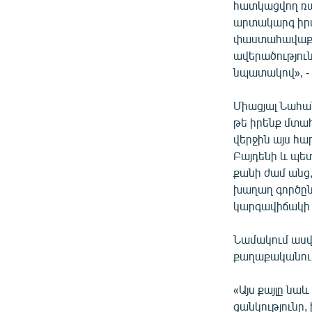
հատկացվող ռա
արտակարգ իր
փաստահավաք ա
ավերածությու
նպատակով», -
Միացյալ Նահա
թե իրենք մտա
վերջին այս հա
Բայդենի և պե
քանի ժամ անց,
խաղաղ գործըն
կարգավիճակի 
Նամակում ասվա
քաղաքականութ
«Այս քայլը նա
ցանկությունը,