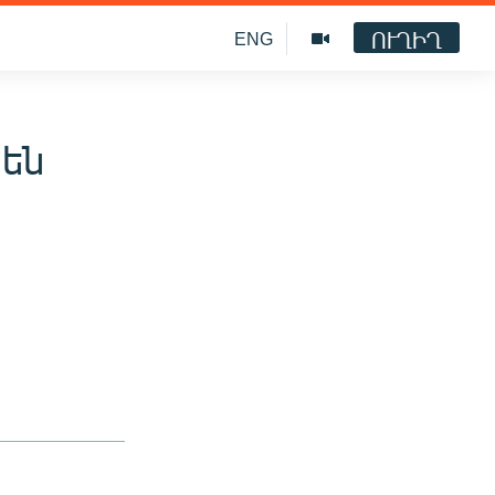
ՈՒՂԻՂ
ENG
 են