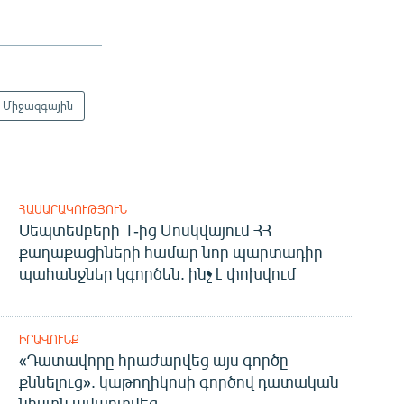
Միջազգային
ՀԱՍԱՐԱԿՈՒԹՅՈՒՆ
Սեպտեմբերի 1-ից Մոսկվայում ՀՀ
քաղաքացիների համար նոր պարտադիր
պահանջներ կգործեն. ինչ է փոխվում
ԻՐԱՎՈՒՆՔ
«Դատավորը հրաժարվեց այս գործը
քննելուց». կաթողիկոսի գործով դատական
նիստն ավարտվեց