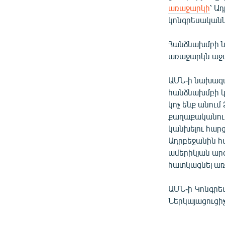
առաջարկի
՝ Ա
կոնգրեսականն
Հանձնախմբի նա
առաջարկն աջա
ԱՄՆ-ի նախագա
հանձնախմբի կո
կոչ ենք անում
քաղաքականութ
կանխելու հարց
Ադրբեջանին հ
ամերիկյան ար
հատկացնել առ
ԱՄՆ-ի Կոնգրե
Ներկայացուցի