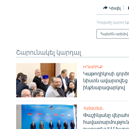
Կիսվել
Հոդվածը կարող եք
Հայերեն արխիվ
Շարունակել կարդալ
ԻՐԱՎՈՒՆՔ
Կաթողիկոսի գոր
նիստն ավարտվեց
ինքնաբացարկով
ՀԱՅԱՍՏԱՆ
Փաշինյանը վերա
հավատարմություն
բացառեց ԵՄ հարց