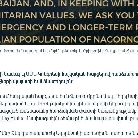
ախմբի համանախագահներ Ֆրենկ Փալոնը և Քրիսթոֆեր Դոլդը, հանձն
ի նամակ էլ ԱՄՆ Կոնգրեսի հայկական հարցերով հանձնախում
չների պալատի հանձնաժողովին:
սում հայկական հարցերով հանձնախումբը նամակ է հղել ն
տեղ ասված է, որ 1994 թվականին զինադադարի կնքումից ի 
անացված ամենածանր հարձակման փաստի կապակցությամբ
 կոչ է անում նախագահին ձեռնարկել համապատասխան քայլ
մ ենք Ձեզ դատապարտել Ադրբեջանի ագրեսիան, դադարեցնե