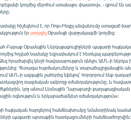
դրբեջանի կողմից մերժում ստանալու փաստով», - գրում են 
երը:
մակը հիշեցնում է, որ Ռոյս-Ինգըլ անվանումը ստացած խա
կցություն էր
ստացել
Օբամայի վարչակազմի կողմից:
հ Բարաք Օբամային Ներկայացուցիչների պալատի հայկակ
ղմից հղված նամակը եզրափակում է հետևյալ պարբերությու
 Ձեզ հրաժարվել կեղծ հավասարություն դնելու ԱՄՆ-ի ներկա
յունից: Հետագա հարձակումները և տարածաշրջանային անկ
ում ԱՄՆ-ի ազգային շահերից ելնելով` հորդորում ենք դադար
ատկացվող ռազմական ամբողջ օժանդակությունը, և հավատ
ժեքներին, կոչ անում Լեռնային Ղարաբաղի քաղաքացիական
աջին օգնություն և երկարաժամկետ օժանդակություն»:
սի հայկական հարցերով հանձնախումբը նմանօրինակ նամակ 
չների պալատի արտաքին հատկացումների հանձնաժողովին: