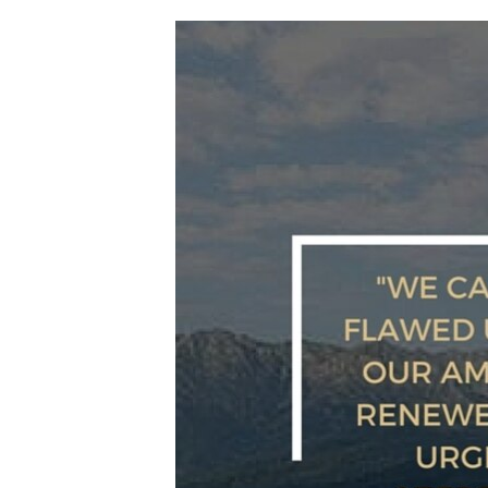
ՄԻՋԱԶԳԱՅԻՆ
ՄՇԱԿՈՒՅԹ
ՍՊՈՐՏ
ՄԵԿՆԱԲԱՆՈՒԹՅՈՒՆ
ՏՏ ԵՒ ԻՆՏԵՐՆԵՏ
ԿՈՐՈՆԱՎԻՐՈՒՍ
ԱՐԽԻՎ
ՏԵՍԱՆՅՈՒԹԵՐ
ԲԱՆԱՎԵՃ
ՁԳՏԵԼՈՎ ԼԱՎԱԳՈՒՅՆԻՆ
ՓՈԴՔԱՍԹ