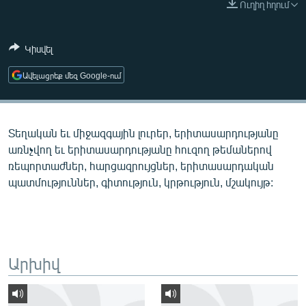
Ուղիղ հղում
ՄԻՋԱԶԳԱՅԻՆ
ՄՇԱԿՈՒՅԹ
Կիսվել
ՍՊՈՐՏ
Ավելացրեք մեզ Google-ում
ՄԵԿՆԱԲԱՆՈՒԹՅՈՒՆ
ՏՏ ԵՒ ԻՆՏԵՐՆԵՏ
Տեղական եւ միջազգային լուրեր, երիտասարդությանը
ԿՈՐՈՆԱՎԻՐՈՒՍ
առնչվող եւ երիտասարդությանը հուզող թեմաներով
ԱՐԽԻՎ
ռեպորտաժներ, հարցազրույցներ, երիտասարդական
պատմություններ, գիտություն, կրթություն, մշակույթ:
ՏԵՍԱՆՅՈՒԹԵՐ
ԲԱՆԱՎԵՃ
ՁԳՏԵԼՈՎ ԼԱՎԱԳՈՒՅՆԻՆ
ՓՈԴՔԱՍԹ
Արխիվ
Հայերեն