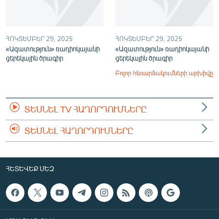
ՀՈԿՏԵՄԲԵՐ 29, 2025
ՀՈԿՏԵՄԲԵՐ 29, 2025
«Ազատություն» ռադիոկայանի
«Ազատություն» ռադիոկայանի
ցերեկային ծրագիր
ցերեկային ծրագիր
Բոլոր հեռարձակումների արխիվը
ՏԵՍՆԵԼ TV ՀԱՂՈՐԴՈՒՄՆԵՐԸ
ՏԵՍՆԵԼ ՀԱՂՈՐԴՈՒՄՆԵՐԸ
ՀԵՏԵՎԵՔ ՄԵԶ