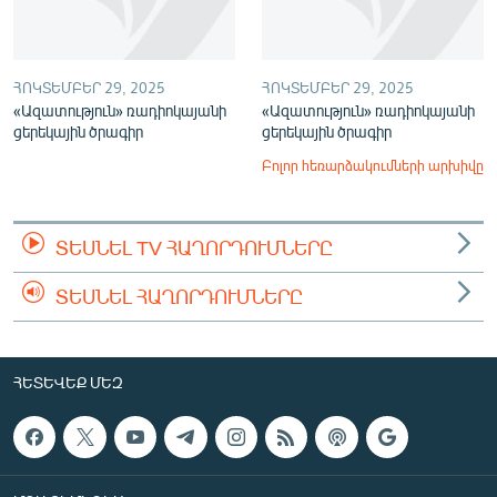
ՀՈԿՏԵՄԲԵՐ 29, 2025
ՀՈԿՏԵՄԲԵՐ 29, 2025
«Ազատություն» ռադիոկայանի
«Ազատություն» ռադիոկայանի
ցերեկային ծրագիր
ցերեկային ծրագիր
Բոլոր հեռարձակումների արխիվը
ՏԵՍՆԵԼ TV ՀԱՂՈՐԴՈՒՄՆԵՐԸ
ՏԵՍՆԵԼ ՀԱՂՈՐԴՈՒՄՆԵՐԸ
ՀԵՏԵՎԵՔ ՄԵԶ