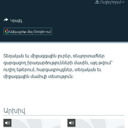
Ուղիղ հղում
ՄԻՋԱԶԳԱՅԻՆ
ՄՇԱԿՈՒՅԹ
Կիսվել
ՍՊՈՐՏ
Ավելացրեք մեզ Google-ում
ՄԵԿՆԱԲԱՆՈՒԹՅՈՒՆ
ՏՏ ԵՒ ԻՆՏԵՐՆԵՏ
Տեղական եւ միջազգային լուրեր, ռեպորտաժներ
ԿՈՐՈՆԱՎԻՐՈՒՍ
զարգացող իրադարձությունների մասին, այդ թվում՝
ԱՐԽԻՎ
ուղիղ եթերում, հարցազրույցներ, տեղական եւ
միջազգային մամուլի տեսություն:
ՏԵՍԱՆՅՈՒԹԵՐ
ԲԱՆԱՎԵՃ
ՁԳՏԵԼՈՎ ԼԱՎԱԳՈՒՅՆԻՆ
ՓՈԴՔԱՍԹ
Արխիվ
Հայերեն