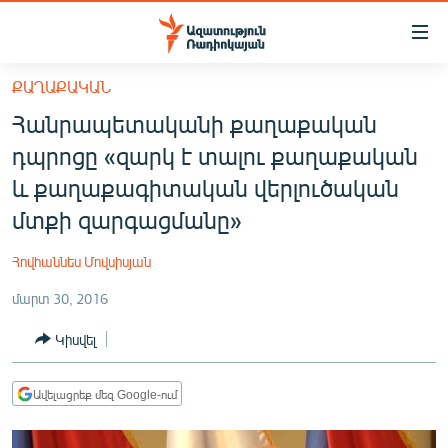
Մատչելիության
հղումներ
Անցնել
ՔԱՂԱՔԱԿԱՆ
հիմնական
ԱԶԱՏՈՒԹՅՈՒՆ TV
Հանրապետականի քաղաքական
բովանդակությանը
ՀԱՅԱՍՏԱՆ
Անցնել
դպրոցը «զարկ է տալու քաղաքական
հիմնական
ՔԱՂԱՔԱԿԱՆ
և քաղաքագիտական վերլուծական
մենյուին
ԸՆՏՐՈՒԹՅՈՒՆՆԵՐ 2026
մտքի զարգացմանը»
Որոնում
ԻՐԱՎՈՒՆՔ
Հովհաննես Մովսիսյան
ՀԱՍԱՐԱԿՈՒԹՅՈՒՆ
մարտ 30, 2016
ՏՆՏԵՍՈՒԹՅՈՒՆ
Կիսվել
ՂԱՐԱԲԱՂ
ՊԱՏԵՐԱԶՄԻ 6 ՇԱԲԱԹՆԵՐԸ
Ավելացրեք մեզ Google-ում
ՏԱՐԱԾԱՇՐՋԱՆ