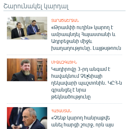
Շարունակել կարդալ
ՏԱՐԱԾԱՇՐՋԱՆ
«Թրամփի ուղին» կարող է
ամրապնդել Հայաստանի և
Ադրբեջանի միջև
խաղաղությունը. Լայթսթոուն
ՄԻՋԱԶԳԱՅԻՆ
Կադիրովը 3-րդ անգամ է
հավակնում Չեչնիայի
ղեկավարի պաշտոնին․ ԿԸՀ-ն
գրանցել է նրա
թեկնածությունը
ՀԱՅԱՍՏԱՆ
«Չենք կարող հանրաքվե
անել հարցի շուրջ, որն այս