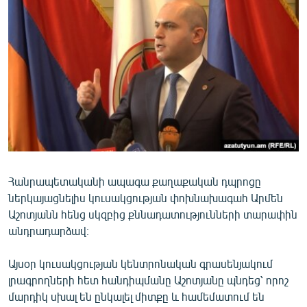
ՄԻՋԱԶԳԱՅԻՆ
ՄՇԱԿՈՒՅԹ
ՍՊՈՐՏ
ՄԵԿՆԱԲԱՆՈՒԹՅՈՒՆ
ՏՏ ԵՒ ԻՆՏԵՐՆԵՏ
ԿՈՐՈՆԱՎԻՐՈՒՍ
ԱՐԽԻՎ
Հանրապետականի ապագա քաղաքական դպրոցը
ՏԵՍԱՆՅՈՒԹԵՐ
ներկայացնելիս կուսակցության փոխնախագահ Արմեն
ԲԱՆԱՎԵՃ
Աշոտյանն հենց սկզբից քննադատությունների տարափին
անդրադարձավ։
ՁԳՏԵԼՈՎ ԼԱՎԱԳՈՒՅՆԻՆ
ՓՈԴՔԱՍԹ
Այսօր կուսակցության կենտրոնական գրասենյակում
լրագրողների հետ հանդիպմանը Աշոտյանը պնդեց՝ որոշ
Հայերեն
մարդիկ սխալ են ընկալել միտքը և համեմատում են