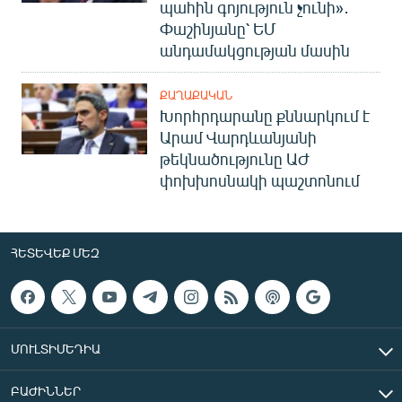
պահին գոյություն չունի»․
Փաշինյանը՝ ԵՄ
անդամակցության մասին
ՔԱՂԱՔԱԿԱՆ
Խորհրդարանը քննարկում է
Արամ Վարդևանյանի
թեկնածությունը ԱԺ
փոխխոսնակի պաշտոնում
ՀԵՏԵՎԵՔ ՄԵԶ
ՄՈՒԼՏԻՄԵԴԻԱ
ԲԱԺԻՆՆԵՐ