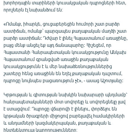
խորհրդային տարիների կուսակցական դպրոցների հետ,
English
որոշներն էլ նախանձում են։
Русский
«Ոմանք, իհարկե, ցուցաբերեցին հումորի շատ բարձր
աստիճան, ոմանք` պարզապես քաղաքական մաղձի շատ
ՀԵՏԵՎԵՔ ՄԵԶ
բարձր աստիճան: Դժվար է լինել Հայաստանում առաջինը,
բայց մենք անցել եք այդ ճանապարհը: Հիշեցեմ, որ
Հայաստանի Հանրապետական կուսակցությունը Անկախ
Հայաստանում գրանցված առաջին քաղաքական
կուսակցությունն է և մեր նախաձեռնություններից
«Ազատության» բոլոր կայքերը
շատերը հենց առաջինն են եղել քաղաքական դաշտում,
դպրոցը նույնպես բացառություն չէ», - ասաց Աշոտյանը:
Կրթության և գիտության նախկին նախարարի պնդմամբ՝
հանրապետականների մոտ սովորելը և սովորեցնելը լավ
է ստացվում։ Դպրոցը վճարովի է լինելու, փորձելու են
կրթական ծրագրերի միջոցով բարելավել համակիրների
և անդամների կազմակերպական, քաղաքական և
ինտելեկտուալ կարողությունները։