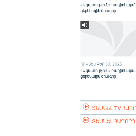
«Ազատություն» ռադիոկայա
ցերեկային ծրագիր
ՀՈԿՏԵՄԲԵՐ 30, 2025
«Ազատություն» ռադիոկայա
ցերեկային ծրագիր
ՏԵՍՆԵԼ TV ՀԱՂ
ՏԵՍՆԵԼ ՀԱՂՈՐ