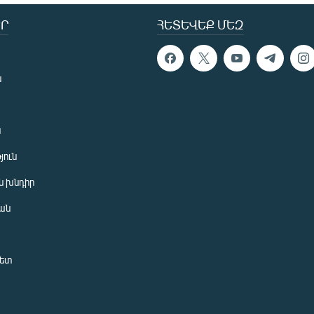
Ր
ՀԵՏԵՎԵՔ ՄԵԶ
ն
ն
յուն
 խնդիր
ան
նետ