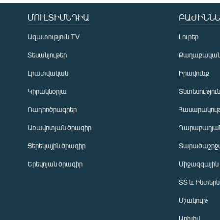
ՄՈՒԼՏԻՄԵԴԻԱ
ԲԱԺԻՆՆԵ
Ազատություն TV
Լուրեր
Տեսանյութեր
Քաղաքակա
Լրատվական
Իրավունք
Կիրակնօրյա
Տնտեսությու
Ռադիոծրագրեր
Հասարակութ
Առավոտյան ծրագիր
Ղարաբաղյան
Ցերեկային ծրագիր
Տարածաշրջ
Հայերեն
Երեկոյան ծրագիր
Միջազգային
English
ՏՏ և Ինտեր
Русский
Մշակույթ
ՀԵՏԵՎԵՔ ՄԵԶ
Արխիվ