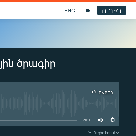
ՈՒՂԻՂ
ENG
յին ծրագիր
EMBED
ble
20:00
Ուղիղ հղում