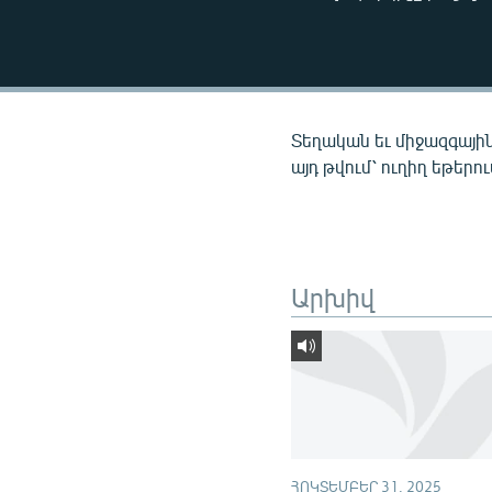
ՄԻՋԱԶԳԱՅԻՆ
ՄՇԱԿՈՒՅԹ
ՍՊՈՐՏ
ՄԵԿՆԱԲԱՆՈՒԹՅՈՒՆ
Տեղական եւ միջազգային
ՏՏ ԵՒ ԻՆՏԵՐՆԵՏ
այդ թվում՝ ուղիղ եթերո
ԿՈՐՈՆԱՎԻՐՈՒՍ
ԱՐԽԻՎ
ՏԵՍԱՆՅՈՒԹԵՐ
Արխիվ
ԲԱՆԱՎԵՃ
ՁԳՏԵԼՈՎ ԼԱՎԱԳՈՒՅՆԻՆ
ՓՈԴՔԱՍԹ
ՀՈԿՏԵՄԲԵՐ 31, 2025