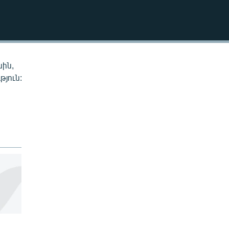
EMBED
սին,
թյուն: