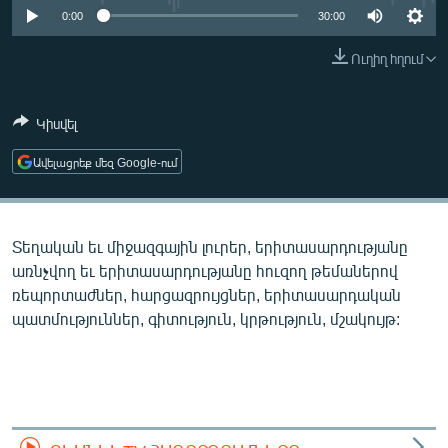
ՄԻՋԱԶԳԱՅԻՆ
0:00
30:00
ՄՇԱԿՈՒՅԹ
Ուղիղ հղում
ՍՊՈՐՏ
Կիսվել
ՄԵԿՆԱԲԱՆՈՒԹՅՈՒՆ
ՏՏ ԵՒ ԻՆՏԵՐՆԵՏ
Ավելացրեք մեզ Google-ում
ԿՈՐՈՆԱՎԻՐՈՒՍ
ԱՐԽԻՎ
Տեղական եւ միջազգային լուրեր, երիտասարդությանը
ՏԵՍԱՆՅՈՒԹԵՐ
առնչվող եւ երիտասարդությանը հուզող թեմաներով
ռեպորտաժներ, հարցազրույցներ, երիտասարդական
ԲԱՆԱՎԵՃ
պատմություններ, գիտություն, կրթություն, մշակույթ:
ՁԳՏԵԼՈՎ ԼԱՎԱԳՈՒՅՆԻՆ
ՓՈԴՔԱՍԹ
Հայերեն