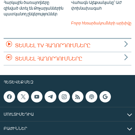
Հարկային ծառայողները
Վահագն Ալեքսանյանը՝ ԱԺ
զինված մտել են Քոչարյաններին
փոխնախագահ
պատկանող ընկերություններ
Բոլոր հեռարձակումների արխիվը
ՏԵՍՆԵԼ TV ՀԱՂՈՐԴՈՒՄՆԵՐԸ
ՏԵՍՆԵԼ ՀԱՂՈՐԴՈՒՄՆԵՐԸ
ՀԵՏԵՎԵՔ ՄԵԶ
ՄՈՒԼՏԻՄԵԴԻԱ
ԲԱԺԻՆՆԵՐ