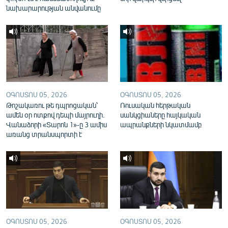
նախարարության անվանումը
English
Русский
ՀԵՏԵՎԵՔ ՄԵԶ
ՕԳՈՍՏՈՍ 05, 2026
ՕԳՈՍՏՈՍ 05, 2026
Թոշակառու թե դպրոցական՝
Ռուսական հերթական
ամեն օր ոտքով դեպի մայրուղի.
սանկցիաները հայկական
«Ազատության» բոլոր կայքերը
Վանաձորի «Տարոն 1»-ը 3 ամիս
ապրանքների նկատմամբ
առանց տրանսպորտի է
ՕԳՈՍՏՈՍ 05, 2026
ՕԳՈՍՏՈՍ 05, 2026