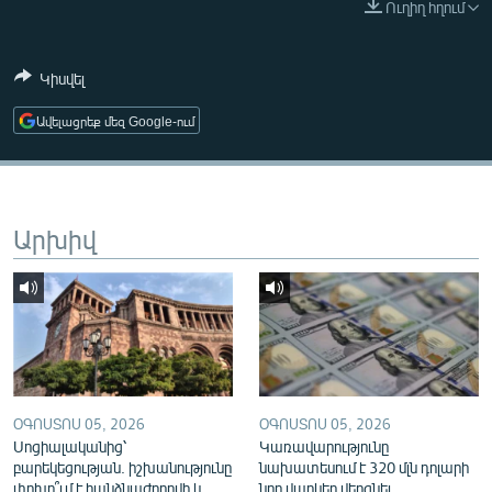
Ուղիղ հղում
ՄԻՋԱԶԳԱՅԻՆ
ՄՇԱԿՈՒՅԹ
Կիսվել
ՍՊՈՐՏ
Ավելացրեք մեզ Google-ում
ՄԵԿՆԱԲԱՆՈՒԹՅՈՒՆ
ՏՏ ԵՒ ԻՆՏԵՐՆԵՏ
ԿՈՐՈՆԱՎԻՐՈՒՍ
Արխիվ
ԱՐԽԻՎ
ՏԵՍԱՆՅՈՒԹԵՐ
ԲԱՆԱՎԵՃ
ՁԳՏԵԼՈՎ ԼԱՎԱԳՈՒՅՆԻՆ
ՓՈԴՔԱՍԹ
ՕԳՈՍՏՈՍ 05, 2026
ՕԳՈՍՏՈՍ 05, 2026
Սոցիալականից՝
Կառավարությունը
բարեկեցության. իշխանությունը
նախատեսում է 320 մլն դոլարի
Հայերեն
փոխո՞ւմ է հանձնաժողովի և
նոր վարկեր վերցնել