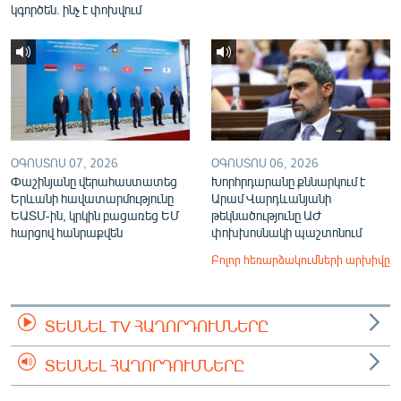
կգործեն. ինչ է փոխվում
ՕԳՈՍՏՈՍ 07, 2026
ՕԳՈՍՏՈՍ 06, 2026
Փաշինյանը վերահաստատեց
Խորհրդարանը քննարկում է
Երևանի հավատարմությունը
Արամ Վարդևանյանի
ԵԱՏՄ-ին, կրկին բացառեց ԵՄ
թեկնածությունը ԱԺ
հարցով հանրաքվեն
փոխխոսնակի պաշտոնում
Բոլոր հեռարձակումների արխիվը
ՏԵՍՆԵԼ TV ՀԱՂՈՐԴՈՒՄՆԵՐԸ
ՏԵՍՆԵԼ ՀԱՂՈՐԴՈՒՄՆԵՐԸ