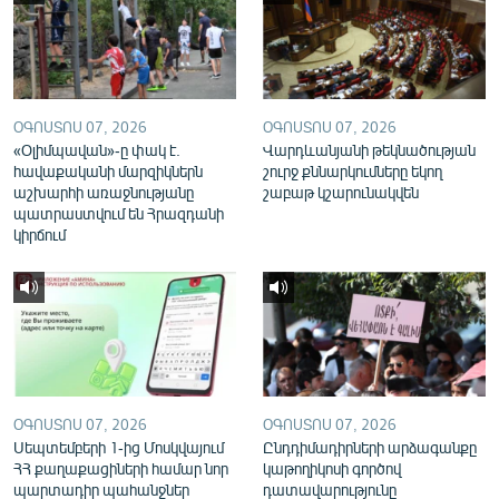
English
Русский
ՀԵՏԵՎԵՔ ՄԵԶ
ՕԳՈՍՏՈՍ 07, 2026
ՕԳՈՍՏՈՍ 07, 2026
«Օլիմպավան»-ը փակ է.
Վարդևանյանի թեկնածության
հավաքականի մարզիկներն
շուրջ քննարկումները եկող
աշխարհի առաջնությանը
շաբաթ կշարունակվեն
պատրաստվում են Հրազդանի
կիրճում
«Ազատության» բոլոր կայքերը
ՕԳՈՍՏՈՍ 07, 2026
ՕԳՈՍՏՈՍ 07, 2026
Սեպտեմբերի 1-ից Մոսկվայում
Ընդդիմադիրների արձագանքը
ՀՀ քաղաքացիների համար նոր
կաթողիկոսի գործով
պարտադիր պահանջներ
դատավարությունը