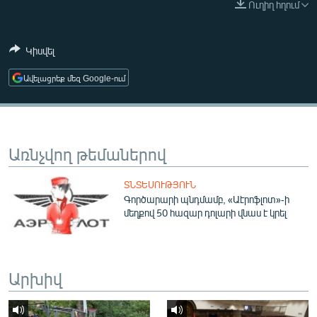
Ուղիղ հղում
ՄԻՋԱԶԳԱՅԻՆ
ՄՇԱԿՈՒՅԹ
Կիսվել
ՍՊՈՐՏ
Ավելացրեք մեզ Google-ում
ՄԵԿՆԱԲԱՆՈՒԹՅՈՒՆ
ՏՏ ԵՒ ԻՆՏԵՐՆԵՏ
ԿՈՐՈՆԱՎԻՐՈՒՍ
Առնչվող թեմաներով
ԱՐԽԻՎ
ՏՆՏԵՍՈՒԹՅՈՒՆ
ՏԵՍԱՆՅՈՒԹԵՐ
Գործարարի պնդմամբ, «Աէրոֆլոտ»-ի
մեղքով 50 հազար դոլարի վնաս է կրել
ԲԱՆԱՎԵՃ
ՁԳՏԵԼՈՎ ԼԱՎԱԳՈՒՅՆԻՆ
ՓՈԴՔԱՍԹ
Արխիվ
Հայերեն