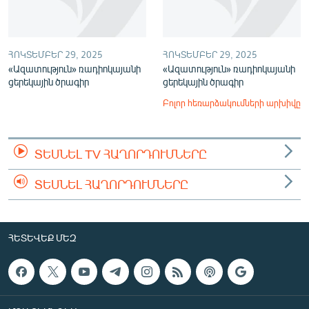
ՀՈԿՏԵՄԲԵՐ 29, 2025
ՀՈԿՏԵՄԲԵՐ 29, 2025
«Ազատություն» ռադիոկայանի
«Ազատություն» ռադիոկայանի
ցերեկային ծրագիր
ցերեկային ծրագիր
Բոլոր հեռարձակումների արխիվը
ՏԵՍՆԵԼ TV ՀԱՂՈՐԴՈՒՄՆԵՐԸ
ՏԵՍՆԵԼ ՀԱՂՈՐԴՈՒՄՆԵՐԸ
ՀԵՏԵՎԵՔ ՄԵԶ