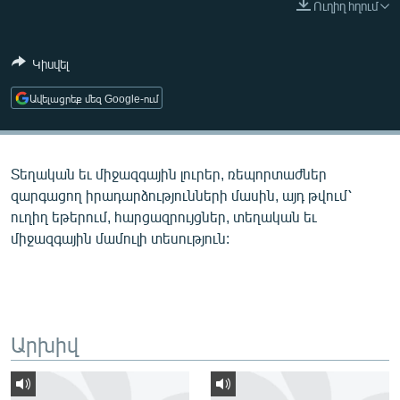
Ուղիղ հղում
ՄԻՋԱԶԳԱՅԻՆ
ՄՇԱԿՈՒՅԹ
Կիսվել
ՍՊՈՐՏ
Ավելացրեք մեզ Google-ում
ՄԵԿՆԱԲԱՆՈՒԹՅՈՒՆ
ՏՏ ԵՒ ԻՆՏԵՐՆԵՏ
Տեղական եւ միջազգային լուրեր, ռեպորտաժներ
ԿՈՐՈՆԱՎԻՐՈՒՍ
զարգացող իրադարձությունների մասին, այդ թվում՝
ԱՐԽԻՎ
ուղիղ եթերում, հարցազրույցներ, տեղական եւ
միջազգային մամուլի տեսություն:
ՏԵՍԱՆՅՈՒԹԵՐ
ԲԱՆԱՎԵՃ
ՁԳՏԵԼՈՎ ԼԱՎԱԳՈՒՅՆԻՆ
ՓՈԴՔԱՍԹ
Արխիվ
Հայերեն