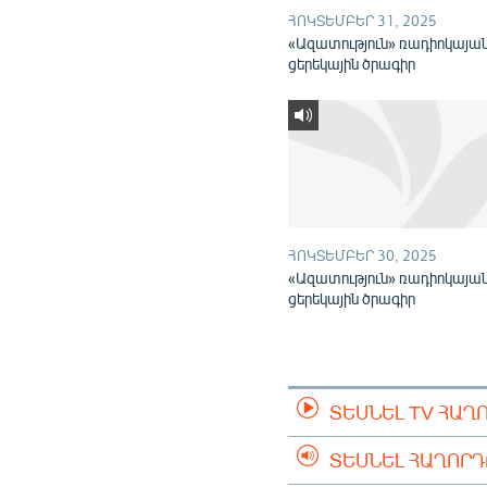
ՀՈԿՏԵՄԲԵՐ 31, 2025
«Ազատություն» ռադիոկայա
ցերեկային ծրագիր
ՀՈԿՏԵՄԲԵՐ 30, 2025
«Ազատություն» ռադիոկայա
ցերեկային ծրագիր
ՏԵՍՆԵԼ TV ՀԱՂ
ՏԵՍՆԵԼ ՀԱՂՈՐ