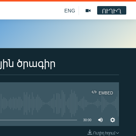
ՈՒՂԻՂ
ENG
յին ծրագիր
EMBED
ble
30:00
Ուղիղ հղում