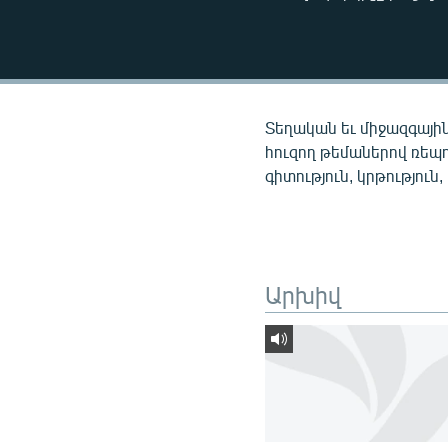
ՄԻՋԱԶԳԱՅԻՆ
ՄՇԱԿՈՒՅԹ
ՍՊՈՐՏ
ՄԵԿՆԱԲԱՆՈՒԹՅՈՒՆ
Տեղական եւ միջազգային
ՏՏ ԵՒ ԻՆՏԵՐՆԵՏ
հուզող թեմաներով ռեպ
գիտություն, կրթություն,
ԿՈՐՈՆԱՎԻՐՈՒՍ
ԱՐԽԻՎ
ՏԵՍԱՆՅՈՒԹԵՐ
Արխիվ
ԲԱՆԱՎԵՃ
ՁԳՏԵԼՈՎ ԼԱՎԱԳՈՒՅՆԻՆ
ՓՈԴՔԱՍԹ