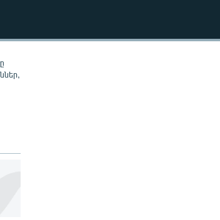
EMBED
նը
ններ,