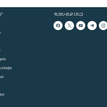
Ր
ՀԵՏԵՎԵՔ ՄԵԶ
ն
ն
յուն
 խնդիր
ան
նետ