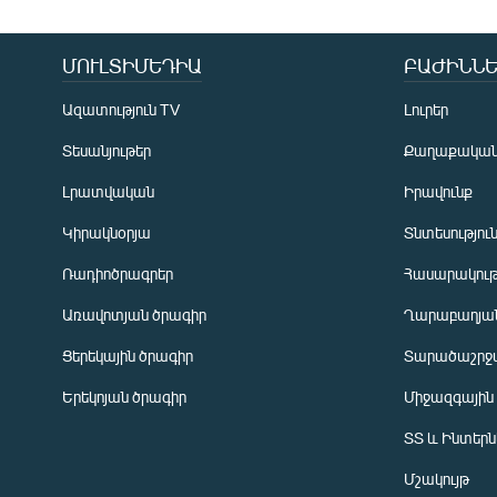
ՄՈՒԼՏԻՄԵԴԻԱ
ԲԱԺԻՆՆԵ
Ազատություն TV
Լուրեր
Տեսանյութեր
Քաղաքակա
Լրատվական
Իրավունք
Կիրակնօրյա
Տնտեսությու
Ռադիոծրագրեր
Հասարակութ
Առավոտյան ծրագիր
Ղարաբաղյան
Ցերեկային ծրագիր
Տարածաշրջ
Հայերեն
Երեկոյան ծրագիր
Միջազգային
English
ՏՏ և Ինտեր
Русский
Մշակույթ