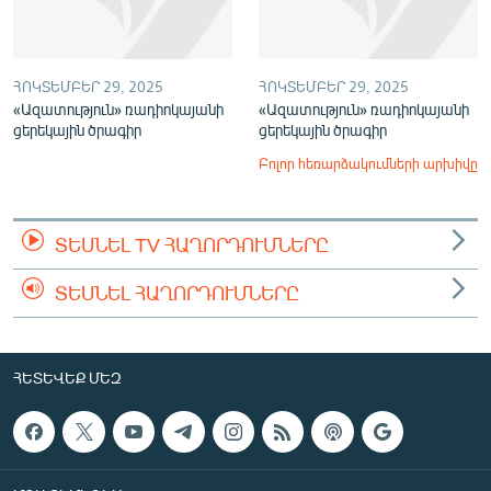
ՀՈԿՏԵՄԲԵՐ 29, 2025
ՀՈԿՏԵՄԲԵՐ 29, 2025
«Ազատություն» ռադիոկայանի
«Ազատություն» ռադիոկայանի
ցերեկային ծրագիր
ցերեկային ծրագիր
Բոլոր հեռարձակումների արխիվը
ՏԵՍՆԵԼ TV ՀԱՂՈՐԴՈՒՄՆԵՐԸ
ՏԵՍՆԵԼ ՀԱՂՈՐԴՈՒՄՆԵՐԸ
ՀԵՏԵՎԵՔ ՄԵԶ