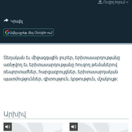
Ուղիղ հղում
ՄԻՋԱԶԳԱՅԻՆ
ՄՇԱԿՈՒՅԹ
Կիսվել
ՍՊՈՐՏ
Ավելացրեք մեզ Google-ում
ՄԵԿՆԱԲԱՆՈՒԹՅՈՒՆ
ՏՏ ԵՒ ԻՆՏԵՐՆԵՏ
Տեղական եւ միջազգային լուրեր, երիտասարդությանը
ԿՈՐՈՆԱՎԻՐՈՒՍ
առնչվող եւ երիտասարդությանը հուզող թեմաներով
ԱՐԽԻՎ
ռեպորտաժներ, հարցազրույցներ, երիտասարդական
պատմություններ, գիտություն, կրթություն, մշակույթ:
ՏԵՍԱՆՅՈՒԹԵՐ
ԲԱՆԱՎԵՃ
ՁԳՏԵԼՈՎ ԼԱՎԱԳՈՒՅՆԻՆ
ՓՈԴՔԱՍԹ
Արխիվ
Հայերեն