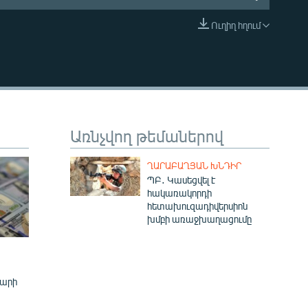
Ուղիղ հղում
EMBED
Առնչվող թեմաներով
ՂԱՐԱԲԱՂՅԱՆ ԽՆԴԻՐ
ՊԲ․ Կասեցվել է
հակառակորդի
հետախուզադիվերսիոն
խմբի առաջխաղացումը
լարի