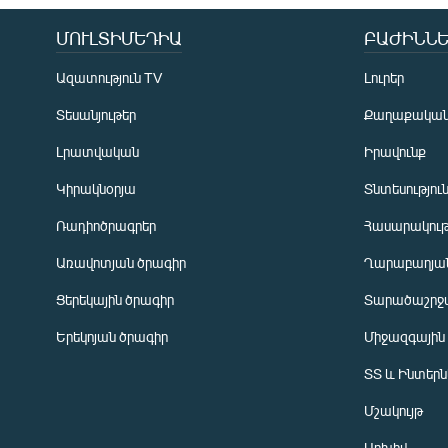
ՄՈՒԼՏԻՄԵԴԻԱ
ԲԱԺԻՆՆԵ
Ազատություն TV
Լուրեր
Տեսանյութեր
Քաղաքակա
Լրատվական
Իրավունք
Կիրակնօրյա
Տնտեսությու
Ռադիոծրագրեր
Հասարակութ
Առավոտյան ծրագիր
Ղարաբաղյան
Ցերեկային ծրագիր
Տարածաշրջ
Հայերեն
Երեկոյան ծրագիր
Միջազգային
English
ՏՏ և Ինտեր
Русский
Մշակույթ
ՀԵՏԵՎԵՔ ՄԵԶ
Արխիվ