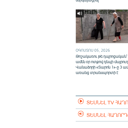
ՕԳՈՍՏՈՍ 05, 2026
Թոշակառու թե դպրոցական՝
ամեն օր ոտքով դեպի մայրուղ
Վանաձորի «Տարոն 1»-ը 3 ա
առանց տրանսպորտի է
ՏԵՍՆԵԼ TV ՀԱՂ
ՏԵՍՆԵԼ ՀԱՂՈՐ