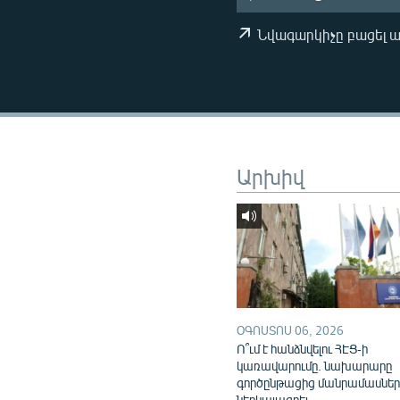
ՄԻՋԱԶԳԱՅԻՆ
ՄՇԱԿՈՒՅԹ
Նվագարկիչը բացել 
ՍՊՈՐՏ
ՄԵԿՆԱԲԱՆՈՒԹՅՈՒՆ
ՏՏ ԵՒ ԻՆՏԵՐՆԵՏ
ԿՈՐՈՆԱՎԻՐՈՒՍ
Արխիվ
ԱՐԽԻՎ
ՏԵՍԱՆՅՈՒԹԵՐ
ԲԱՆԱՎԵՃ
ՁԳՏԵԼՈՎ ԼԱՎԱԳՈՒՅՆԻՆ
ՓՈԴՔԱՍԹ
ՕԳՈՍՏՈՍ 06, 2026
Ո՞ւմ է հանձնվելու ՀԷՑ-ի
կառավարումը. նախարարը
գործընթացից մանրամասներ
ներկայացրել