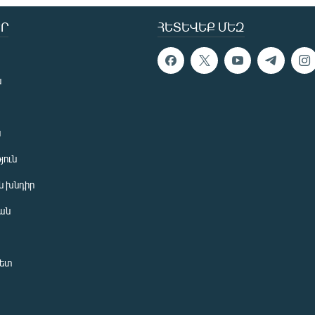
Ր
ՀԵՏԵՎԵՔ ՄԵԶ
ն
ն
յուն
 խնդիր
ան
նետ