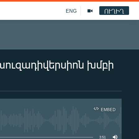
ՈՒՂԻՂ
ENG
խուզադիվերսիոն խմբի
EMBED
ble
3:51