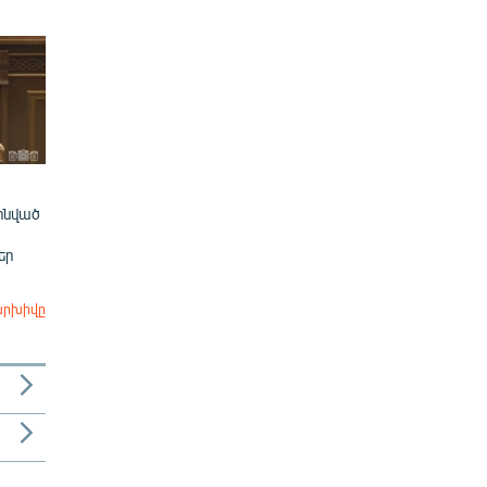
ինված
եր
արխիվը