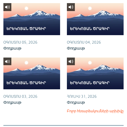
English
Русский
ՀԵՏԵՎԵՔ ՄԵԶ
ՕԳՈՍՏՈՍ 05, 2026
ՕԳՈՍՏՈՍ 04, 2026
Փոդքասթ
Փոդքասթ
«Ազատության» բոլոր կայքերը
ՕԳՈՍՏՈՍ 03, 2026
ՀՈՒԼԻՍ 31, 2026
Փոդքասթ
Փոդքասթ
Բոլոր հեռարձակումների արխիվը