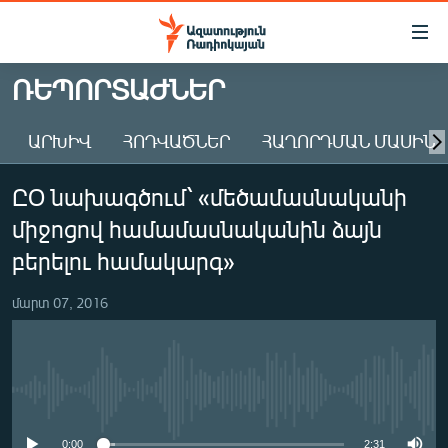
Մատչելիության
հղումներ
Անցնել
ՌԵՊՈՐՏԱԺՆԵՐ
հիմնական
ԱԶԱՏՈՒԹՅՈՒՆ TV
բովանդակությանը
ԱՐԽԻՎ
ՀՈԴՎԱԾՆԵՐ
ՀԱՂՈՐԴՄԱՆ ՄԱՍԻՆ
ՀԱՅԱՍՏԱՆ
Անցնել
հիմնական
ՔԱՂԱՔԱԿԱՆ
ԸՕ նախագծում՝ «մեծամասնականի
մենյուին
ԸՆՏՐՈՒԹՅՈՒՆՆԵՐ 2026
Որոնում
միջոցով համամասնականին ձայն
ԻՐԱՎՈՒՆՔ
բերելու համակարգ»
ՀԱՍԱՐԱԿՈՒԹՅՈՒՆ
մարտ 07, 2016
ՏՆՏԵՍՈՒԹՅՈՒՆ
ՂԱՐԱԲԱՂ
ՊԱՏԵՐԱԶՄԻ 6 ՇԱԲԱԹՆԵՐԸ
No media source currently available
ՏԱՐԱԾԱՇՐՋԱՆ
0:00
2:31