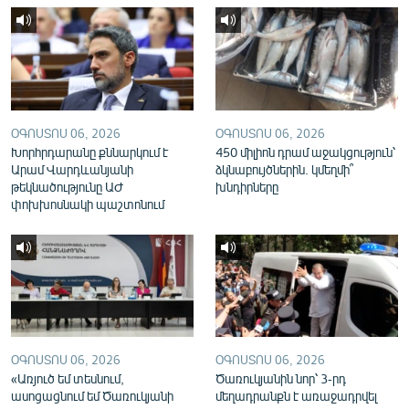
English
Русский
ՀԵՏԵՎԵՔ ՄԵԶ
ՕԳՈՍՏՈՍ 06, 2026
ՕԳՈՍՏՈՍ 06, 2026
Խորհրդարանը քննարկում է
450 միլիոն դրամ աջակցություն՝
Արամ Վարդևանյանի
ձկնաբույծներին. կմեղմի՞
թեկնածությունը ԱԺ
խնդիրները
փոխխոսնակի պաշտոնում
«Ազատության» բոլոր կայքերը
ՕԳՈՍՏՈՍ 06, 2026
ՕԳՈՍՏՈՍ 06, 2026
«Առյուծ եմ տեսնում,
Ծառուկյանին նոր՝ 3-րդ
ասոցացնում եմ Ծառուկյանի
մեղադրանքն է առաջադրվել