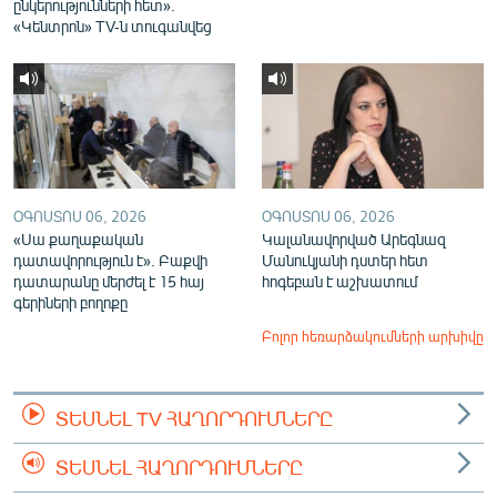
ընկերությունների հետ».
«Կենտրոն» TV-ն տուգանվեց
ՕԳՈՍՏՈՍ 06, 2026
ՕԳՈՍՏՈՍ 06, 2026
«Սա քաղաքական
Կալանավորված Արեգնազ
դատավորություն է». Բաքվի
Մանուկյանի դստեր հետ
դատարանը մերժել է 15 հայ
հոգեբան է աշխատում
գերիների բողոքը
Բոլոր հեռարձակումների արխիվը
ՏԵՍՆԵԼ TV ՀԱՂՈՐԴՈՒՄՆԵՐԸ
ՏԵՍՆԵԼ ՀԱՂՈՐԴՈՒՄՆԵՐԸ