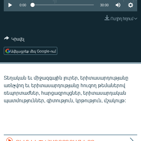
ՄԻՋԱԶԳԱՅԻՆ
0:00
30:00
ՄՇԱԿՈՒՅԹ
Ուղիղ հղում
ՍՊՈՐՏ
Կիսվել
ՄԵԿՆԱԲԱՆՈՒԹՅՈՒՆ
ՏՏ ԵՒ ԻՆՏԵՐՆԵՏ
Ավելացրեք մեզ Google-ում
ԿՈՐՈՆԱՎԻՐՈՒՍ
ԱՐԽԻՎ
Տեղական եւ միջազգային լուրեր, երիտասարդությանը
ՏԵՍԱՆՅՈՒԹԵՐ
առնչվող եւ երիտասարդությանը հուզող թեմաներով
ռեպորտաժներ, հարցազրույցներ, երիտասարդական
ԲԱՆԱՎԵՃ
պատմություններ, գիտություն, կրթություն, մշակույթ:
ՁԳՏԵԼՈՎ ԼԱՎԱԳՈՒՅՆԻՆ
ՓՈԴՔԱՍԹ
Հայերեն