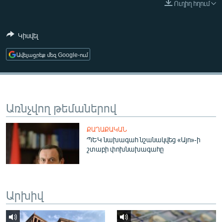
Ուղիղ հղում
ՄԻՋԱԶԳԱՅԻՆ
ՄՇԱԿՈՒՅԹ
Կիսվել
ՍՊՈՐՏ
Ավելացրեք մեզ Google-ում
ՄԵԿՆԱԲԱՆՈՒԹՅՈՒՆ
ՏՏ ԵՒ ԻՆՏԵՐՆԵՏ
ԿՈՐՈՆԱՎԻՐՈՒՍ
Առնչվող թեմաներով
ԱՐԽԻՎ
ՔԱՂԱՔԱԿԱՆ
ՏԵՍԱՆՅՈՒԹԵՐ
ՊԵԿ նախագահ նշանակվեց «Այո»-ի
շտաբի փոխնախագահը
ԲԱՆԱՎԵՃ
ՁԳՏԵԼՈՎ ԼԱՎԱԳՈՒՅՆԻՆ
ՓՈԴՔԱՍԹ
Արխիվ
Հայերեն