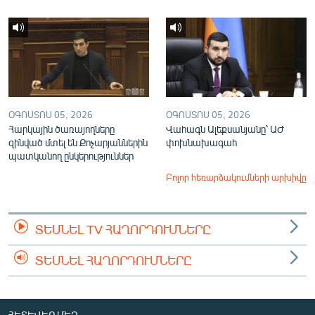
ՕԳՈՍՏՈՍ 05, 2026
ՕԳՈՍՏՈՍ 05, 2026
Հարկային ծառայողները
Վահագն Ալեքսանյանը՝ ԱԺ
զինված մտել են Քոչարյաններին
փոխնախագահ
պատկանող ընկերություններ
Բոլոր հեռարձակումների արխիվը
ՏԵՍՆԵԼ TV ՀԱՂՈՐԴՈՒՄՆԵՐԸ
ՏԵՍՆԵԼ ՀԱՂՈՐԴՈՒՄՆԵՐԸ
ՀԵՏԵՎԵՔ ՄԵԶ