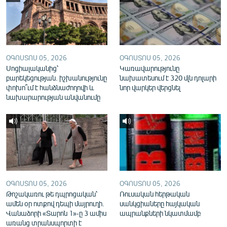
English
Русский
ՀԵՏԵՎԵՔ ՄԵԶ
ՕԳՈՍՏՈՍ 05, 2026
ՕԳՈՍՏՈՍ 05, 2026
Սոցիալականից՝
Կառավարությունը
բարեկեցության. իշխանությունը
նախատեսում է 320 մլն դոլարի
փոխո՞ւմ է հանձնաժողովի և
նոր վարկեր վերցնել
նախարարության անվանումը
«Ազատության» բոլոր կայքերը
ՕԳՈՍՏՈՍ 05, 2026
ՕԳՈՍՏՈՍ 05, 2026
Թոշակառու թե դպրոցական՝
Ռուսական հերթական
ամեն օր ոտքով դեպի մայրուղի.
սանկցիաները հայկական
Վանաձորի «Տարոն 1»-ը 3 ամիս
ապրանքների նկատմամբ
առանց տրանսպորտի է