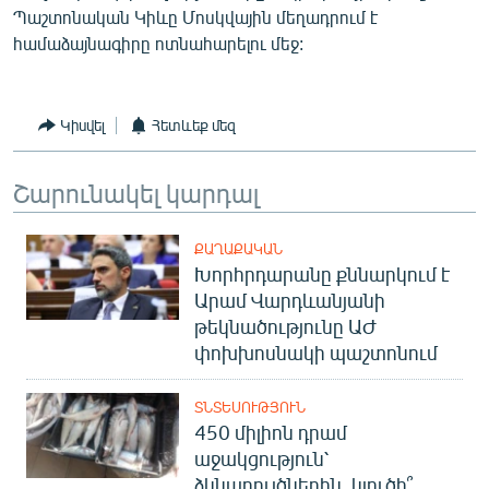
Պաշտոնական Կիևը Մոսկվային մեղադրում է
English
համաձայնագիրը ոտնահարելու մեջ:
Русский
ՀԵՏԵՎԵՔ ՄԵԶ
Կիսվել
Հետևեք մեզ
Շարունակել կարդալ
ՔԱՂԱՔԱԿԱՆ
«Ազատության» բոլոր կայքերը
Խորհրդարանը քննարկում է
Արամ Վարդևանյանի
թեկնածությունը ԱԺ
փոխխոսնակի պաշտոնում
ՏՆՏԵՍՈՒԹՅՈՒՆ
450 միլիոն դրամ
աջակցություն՝
ձկնաբույծներին. կլուծի՞