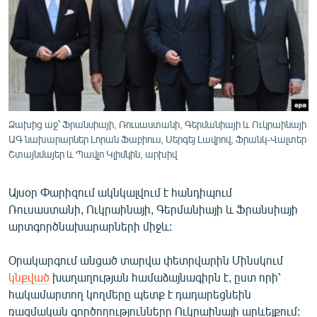
ՄԻՋԱԶԳԱՅԻՆ
ՄՇԱԿՈՒՅԹ
ՍՊՈՐՏ
ՄԵԿՆԱԲԱՆՈՒԹՅՈՒՆ
ՏՏ ԵՒ ԻՆՏԵՐՆԵՏ
Ձախից աջ՝ Ֆրանսիայի, Ռուսաստանի, Գերմանիայի և Ուկրաինայի
ԿՈՐՈՆԱՎԻՐՈՒՍ
ԱԳ նախարարներ Լորան Ֆաբիուս, Սերգեյ Լավրով, Ֆրանկ-Վալտեր
Շտայնմայեր և Պավլո Կլիմկին, արխիվ
ԱՐԽԻՎ
ՏԵՍԱՆՅՈՒԹԵՐ
Այսօր Փարիզում ակնկալվում է հանդիպում
Ռուսաստանի, Ուկրաինայի, Գերմանիայի և Ֆրանսիայի
ԲԱՆԱՎԵՃ
արտգործնախարարների միջև:
ՁԳՏԵԼՈՎ ԼԱՎԱԳՈՒՅՆԻՆ
Օրակարգում անցած տարվա փետրվարին Մինսկում
ՓՈԴՔԱՍԹ
կնքված
խաղաղության համաձայնագիրն է, ըստ որի՝
հակամարտող կողմերը պետք է դադարեցնեին
Հայերեն
ռազմական գործողությունները Ուկրաինայի արևելքում: