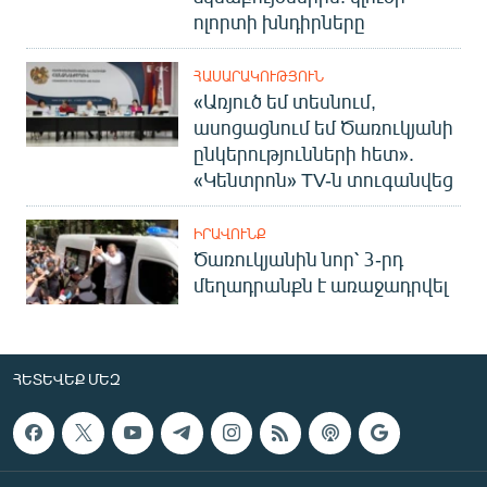
ոլորտի խնդիրները
ՀԱՍԱՐԱԿՈՒԹՅՈՒՆ
«Առյուծ եմ տեսնում,
ասոցացնում եմ Ծառուկյանի
ընկերությունների հետ».
«Կենտրոն» TV-ն տուգանվեց
ԻՐԱՎՈՒՆՔ
Ծառուկյանին նոր՝ 3-րդ
մեղադրանքն է առաջադրվել
ՀԵՏԵՎԵՔ ՄԵԶ