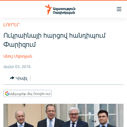
Մատչելիության
հղումներ
Անցնել
ԼՈՒՐԵՐ
հիմնական
ԱԶԱՏՈՒԹՅՈՒՆ TV
Ուկրաինայի հարցով հանդիպում
բովանդակությանը
ՀԱՅԱՍՏԱՆ
Անցնել
Փարիզում
հիմնական
ՔԱՂԱՔԱԿԱՆ
մենյուին
Անուշ Մկրտչյան
ԸՆՏՐՈՒԹՅՈՒՆՆԵՐ 2026
Որոնում
մարտ 03, 2016
ԻՐԱՎՈՒՆՔ
Կիսվել
ՀԱՍԱՐԱԿՈՒԹՅՈՒՆ
ՏՆՏԵՍՈՒԹՅՈՒՆ
Ավելացրեք մեզ Google-ում
ՂԱՐԱԲԱՂ
ՊԱՏԵՐԱԶՄԻ 6 ՇԱԲԱԹՆԵՐԸ
ՏԱՐԱԾԱՇՐՋԱՆ