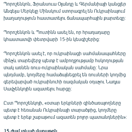
Պորոշենկոն, Ֆրանսուա Օլանդը և Գերմանիայի կանցլեր
English
Անգելա Մերկելը Մինսկում ստորագրել են Ուկրաինայում
Русский
խաղաղություն հաստատելու ճանապարհային քարտեզը։
Պորոշենկոն և Պուտինն ասել են, որ հրադադարը
ՀԵՏԵՎԵՔ ՄԵԶ
կհաստատվի փետրվարի 15-ին կեսգիշերից։
Պորոշենկոն ասել է, որ ուկրաինացի սահմանապահները
մինչև տարեվերջ պետք է ամբողջությամբ հսկողության
տակ առնեն ռուս-ուկրաինական սահմանը։ Նրա
«Ազատության» բոլոր կայքերը
պնդմամբ, կողմերը համաձայնեցրել են ռուսների կողմից
գերեվարված ուկրաինուհի ռազմական օդաչու Նադյա
Սավչենկոյին ազատելու հարցը։
Ըստ Պորոշենկոյի, «օտար երկրների զինծառայողները
պետք է հեռանան Ուկրաինայի տարածքից, կողմերը
պետք է երեք շաբաթում ազատեն բոլոր պատանդներին»։
15 ժամ տևած մարաթոն