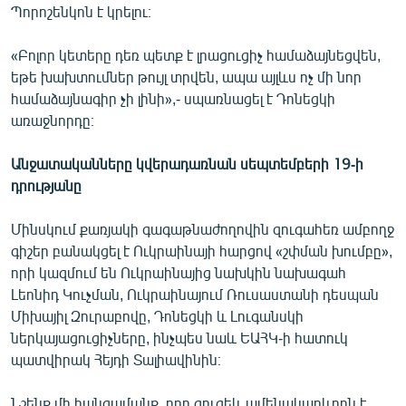
Պորոշենկոն է կրելու։
«Բոլոր կետերը դեռ պետք է լրացուցիչ համաձայնեցվեն,
եթե խախտումներ թույլ տրվեն, ապա այլևս ոչ մի նոր
համաձայնագիր չի լինի»,- սպառնացել է Դոնեցկի
առաջնորդը։
Անջատականները կվերադառնան սեպտեմբերի 19-ի
դրությանը
Մինսկում քառյակի գագաթնաժողովին զուգահեռ ամբողջ
գիշեր բանակցել է Ուկրաինայի հարցով «շփման խումբը»,
որի կազմում են Ուկրաինայից նախկին նախագահ
Լեոնիդ Կուչման, Ուկրաինայում Ռուսաստանի դեսպան
Միխայիլ Զուրաբովը, Դոնեցկի և Լուգանսկի
ներկայացուցիչները, ինչպես նաև ԵԱՀԿ-ի հատուկ
պատվիրակ Հեյդի Տալիավինին։
Նշենք մի հանգամանք, որը գուցեև ամենակարևորն է