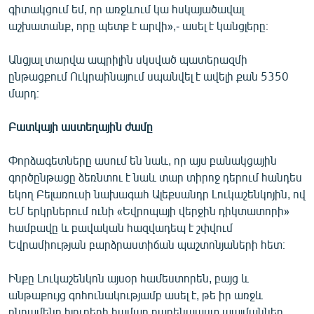
գիտակցում եմ, որ առջևում կա հսկայածավալ
աշխատանք, որը պետք է արվի»,- ասել է կանցլերը։
Անցյալ տարվա ապրիլին սկսված պատերազմի
ընթացքում Ուկրաինայում սպանվել է ավելի քան 5350
մարդ։
Բատկայի աստեղային ժամը
Փորձագետները ասում են նաև, որ այս բանակցային
գործընթացը ձեռնտու է նաև տար տիրոջ դերում հանդես
եկող Բելառուսի նախագահ Ալեքսանդր Լուկաշենկոյին, ով
ԵՄ երկրներում ունի «Եվրոպայի վերջին դիկտատորի»
համբավը և բավական հազվադեպ է շփվում
Եվրամիության բարձրաստիճան պաշտոնյաների հետ։
Ինքը Լուկաշենկոն այսօր համեստորեն, բայց և
անթաքույց գոհունակությամբ ասել է, թե իր առջև
ընդամենը հյուրերի համար բարենպաստ պայմաններ