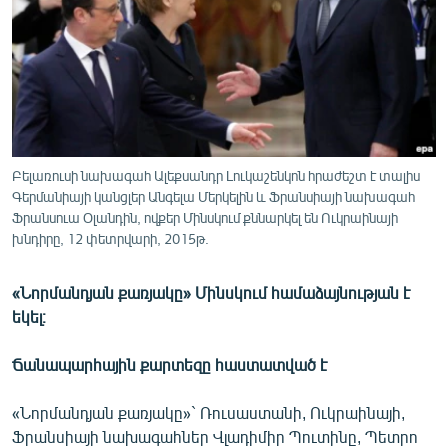
ՄԻՋԱԶԳԱՅԻՆ
ՄՇԱԿՈՒՅԹ
ՍՊՈՐՏ
ՄԵԿՆԱԲԱՆՈՒԹՅՈՒՆ
ՏՏ ԵՒ ԻՆՏԵՐՆԵՏ
Բելառուսի նախագահ Ալեքսանդր Լուկաշենկոն հրաժեշտ է տալիս
ԿՈՐՈՆԱՎԻՐՈՒՍ
Գերմանիայի կանցլեր Անգելա Մերկելին և Ֆրանսիայի նախագահ
Ֆրանսուա Օլանդին, ովքեր Մինսկում քննարկել են Ուկրաինայի
ԱՐԽԻՎ
խնդիրը, 12 փետրվարի, 2015թ.
ՏԵՍԱՆՅՈՒԹԵՐ
«Նորմանդյան քառյակը» Մինսկում համաձայնության է
ԲԱՆԱՎԵՃ
եկել։
ՁԳՏԵԼՈՎ ԼԱՎԱԳՈՒՅՆԻՆ
Ճանապարհային քարտեզը հաստատված է
ՓՈԴՔԱՍԹ
«Նորմանդյան քառյակը»` Ռուսաստանի, Ուկրաինայի,
Հայերեն
Ֆրանսիայի նախագահներ Վլադիմիր Պուտինը, Պետրո