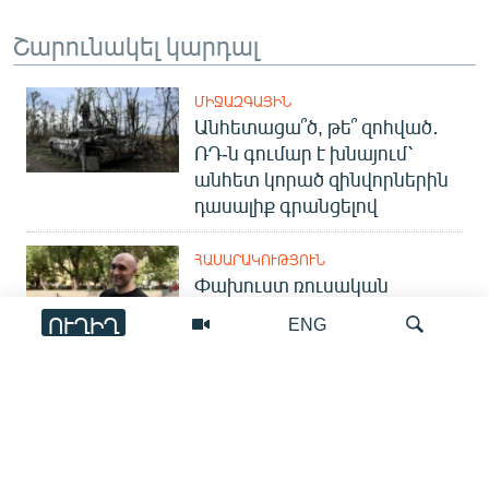
Շարունակել կարդալ
ՄԻՋԱԶԳԱՅԻՆ
Անհետացա՞ծ, թե՞ զոհված․
ՌԴ-ն գումար է խնայում՝
անհետ կորած զինվորներին
դասալիք գրանցելով
ՀԱՍԱՐԱԿՈՒԹՅՈՒՆ
Փախուստ ռուսական
զորամասից. ինչու է ռուսների
ՈՒՂԻՂ
ENG
հոսքը Հայաստան կրկին
ակտիվացել
ՀԱՍԱՐԱԿՈՒԹՅՈՒՆ
Որոնում
Գյումրիից Փարիզ․
հայկական անօդաչուն