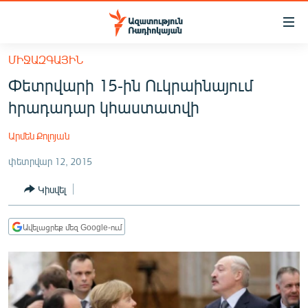
Մատչելիության
հղումներ
Անցնել
ՄԻՋԱԶԳԱՅԻՆ
հիմնական
ԱԶԱՏՈՒԹՅՈՒՆ TV
Փետրվարի 15-ին Ուկրաինայում
բովանդակությանը
ՀԱՅԱՍՏԱՆ
Անցնել
հրադադար կհաստատվի
հիմնական
ՔԱՂԱՔԱԿԱՆ
մենյուին
Արմեն Քոլոյան
ԸՆՏՐՈՒԹՅՈՒՆՆԵՐ 2026
Որոնում
փետրվար 12, 2015
ԻՐԱՎՈՒՆՔ
Կիսվել
ՀԱՍԱՐԱԿՈՒԹՅՈՒՆ
ՏՆՏԵՍՈՒԹՅՈՒՆ
Ավելացրեք մեզ Google-ում
ՂԱՐԱԲԱՂ
ՊԱՏԵՐԱԶՄԻ 6 ՇԱԲԱԹՆԵՐԸ
ՏԱՐԱԾԱՇՐՋԱՆ