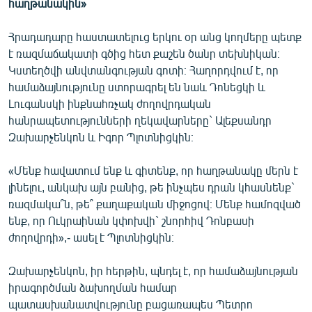
հաղթանակին»
Հրադադարը հաստատելուց երկու օր անց կողմերը պետք
է ռազմաճակատի գծից հետ քաշեն ծանր տեխնիկան։
Կստեղծվի անվտանգության գոտի։ Հաղորդվում է, որ
համաձայնությունը ստորագրել են նաև Դոնեցկի և
Լուգանսկի ինքնահռչակ ժողովրդական
հանրապետությունների ղեկավարները` Ալեքսանդր
Զախարչենկոն և Իգոր Պլոտնիցկին։
«Մենք հավատում ենք և գիտենք, որ հաղթանակը մերն է
լինելու, անկախ այն բանից, թե ինչպես դրան կհասնենք`
ռազմակա՞ն, թե՞ քաղաքական միջոցով։ Մենք համոզված
ենք, որ Ուկրաինան կփոխվի` շնորհիվ Դոնբասի
ժողովրդի»,- ասել է Պլոտնիցկին։
Զախարչենկոն, իր հերթին, պնդել է, որ համաձայնության
իրագործման ձախողման համար
պատասխանատվությունը բացառապես Պետրո