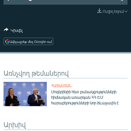
ՄԻՋԱԶԳԱՅԻՆ
Ուղիղ հղում
ՄՇԱԿՈՒՅԹ
ՍՊՈՐՏ
Կիսվել
ՄԵԿՆԱԲԱՆՈՒԹՅՈՒՆ
Ավելացրեք մեզ Google-ում
ՏՏ ԵՒ ԻՆՏԵՐՆԵՏ
ԿՈՐՈՆԱՎԻՐՈՒՍ
ԱՐԽԻՎ
Առնչվող թեմաներով
ՏԵՍԱՆՅՈՒԹԵՐ
ՀԱՅԱՍՏԱՆ
ԲԱՆԱՎԵՃ
Մոգերինիի հետ բանակցությունների
հիմնական առարկան ՀՀ-ԵՄ
ՁԳՏԵԼՈՎ ԼԱՎԱԳՈՒՅՆԻՆ
հարաբերությունների նոր ձևաչափն է
ՓՈԴՔԱՍԹ
Արխիվ
Հայերեն