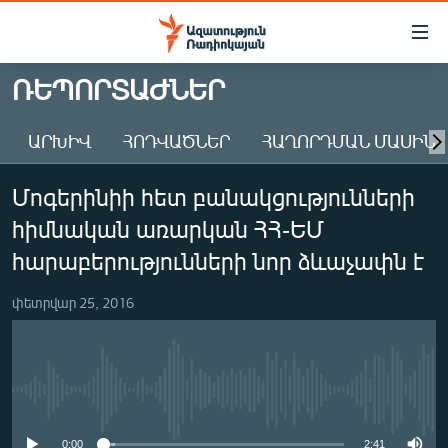
Մատչելիության
հղումներ
Անցնել
ՌԵՊՈՐՏԱԺՆԵՐ
հիմնական
ԱԶԱՏՈՒԹՅՈՒՆ TV
բովանդակությանը
ԱՐԽԻՎ
ՀՈԴՎԱԾՆԵՐ
ՀԱՂՈՐԴՄԱՆ ՄԱՍԻՆ
ՀԱՅԱՍՏԱՆ
Անցնել
հիմնական
ՔԱՂԱՔԱԿԱՆ
Մոգերինիի հետ բանակցությունների
մենյուին
ԸՆՏՐՈՒԹՅՈՒՆՆԵՐ 2026
Որոնում
հիմնական առարկան ՀՀ-ԵՄ
ԻՐԱՎՈՒՆՔ
հարաբերությունների նոր ձևաչափն է
ՀԱՍԱՐԱԿՈՒԹՅՈՒՆ
փետրվար 25, 2016
ՏՆՏԵՍՈՒԹՅՈՒՆ
ՂԱՐԱԲԱՂ
ՊԱՏԵՐԱԶՄԻ 6 ՇԱԲԱԹՆԵՐԸ
No media source currently available
ՏԱՐԱԾԱՇՐՋԱՆ
0:00
2:41