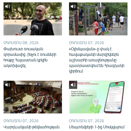
English
Русский
ՀԵՏԵՎԵՔ ՄԵԶ
ՕԳՈՍՏՈՍ 08, 2026
ՕԳՈՍՏՈՍ 07, 2026
Փախուստ ռուսական
«Օլիմպավան»-ը փակ է.
զորամասից. ինչու է ռուսների
հավաքականի մարզիկներն
հոսքը Հայաստան կրկին
աշխարհի առաջնությանը
ակտիվացել
պատրաստվում են Հրազդանի
«Ազատության» բոլոր կայքերը
կիրճում
ՕԳՈՍՏՈՍ 07, 2026
ՕԳՈՍՏՈՍ 07, 2026
Վարդևանյանի թեկնածության
Սեպտեմբերի 1-ից Մոսկվայում