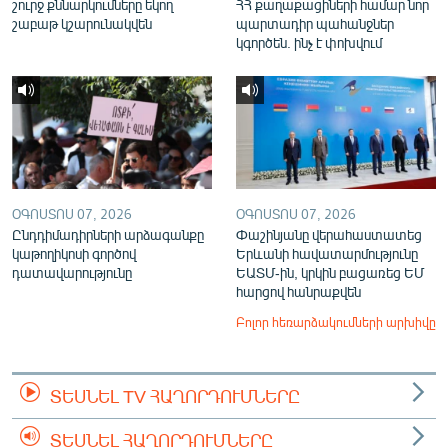
շուրջ քննարկումները եկող
ՀՀ քաղաքացիների համար նոր
շաբաթ կշարունակվեն
պարտադիր պահանջներ
կգործեն. ինչ է փոխվում
ՕԳՈՍՏՈՍ 07, 2026
ՕԳՈՍՏՈՍ 07, 2026
Ընդդիմադիրների արձագանքը
Փաշինյանը վերահաստատեց
կաթողիկոսի գործով
Երևանի հավատարմությունը
դատավարությունը
ԵԱՏՄ-ին, կրկին բացառեց ԵՄ
հարցով հանրաքվեն
Բոլոր հեռարձակումների արխիվը
ՏԵՍՆԵԼ TV ՀԱՂՈՐԴՈՒՄՆԵՐԸ
ՏԵՍՆԵԼ ՀԱՂՈՐԴՈՒՄՆԵՐԸ