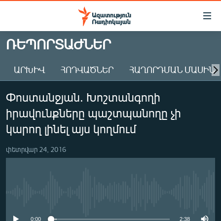
Մատչելիության
հղումներ
Անցնել
ՌԵՊՈՐՏԱԺՆԵՐ
հիմնական
ԱԶԱՏՈՒԹՅՈՒՆ TV
բովանդակությանը
ԱՐԽԻՎ
ՀՈԴՎԱԾՆԵՐ
ՀԱՂՈՐԴՄԱՆ ՄԱՍԻՆ
ՀԱՅԱՍՏԱՆ
Անցնել
հիմնական
ՔԱՂԱՔԱԿԱՆ
Փոստանջյան. Խոշտանգողի
մենյուին
ԸՆՏՐՈՒԹՅՈՒՆՆԵՐ 2026
Որոնում
իրավունքները պաշտպանողը չի
ԻՐԱՎՈՒՆՔ
կարող լինել այս կողմում
ՀԱՍԱՐԱԿՈՒԹՅՈՒՆ
փետրվար 24, 2016
ՏՆՏԵՍՈՒԹՅՈՒՆ
ՂԱՐԱԲԱՂ
ՊԱՏԵՐԱԶՄԻ 6 ՇԱԲԱԹՆԵՐԸ
No media source currently available
ՏԱՐԱԾԱՇՐՋԱՆ
0:00
2:38