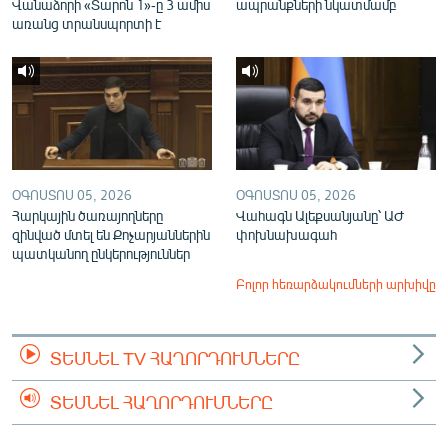
Վանաձորի «Տարոն 1»-ը 3 ամիս
ապրանքների նկատմամբ
առանց տրանսպորտի է
ՕԳՈՍՏՈՍ 05, 2026
ՕԳՈՍՏՈՍ 05, 2026
Հարկային ծառայողները
Վահագն Ալեքսանյանը՝ ԱԺ
զինված մտել են Քոչարյաններին
փոխնախագահ
պատկանող ընկերություններ
Բոլոր հեռարձակումների արխիվը
ՏԵՍՆԵԼ TV ՀԱՂՈՐԴՈՒՄՆԵՐԸ
ՏԵՍՆԵԼ ՀԱՂՈՐԴՈՒՄՆԵՐԸ