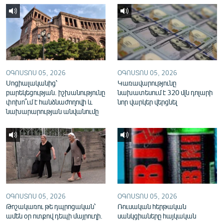
English
Русский
ՀԵՏԵՎԵՔ ՄԵԶ
ՕԳՈՍՏՈՍ 05, 2026
ՕԳՈՍՏՈՍ 05, 2026
Սոցիալականից՝
Կառավարությունը
բարեկեցության. իշխանությունը
նախատեսում է 320 մլն դոլարի
փոխո՞ւմ է հանձնաժողովի և
նոր վարկեր վերցնել
նախարարության անվանումը
«Ազատության» բոլոր կայքերը
ՕԳՈՍՏՈՍ 05, 2026
ՕԳՈՍՏՈՍ 05, 2026
Թոշակառու թե դպրոցական՝
Ռուսական հերթական
ամեն օր ոտքով դեպի մայրուղի.
սանկցիաները հայկական