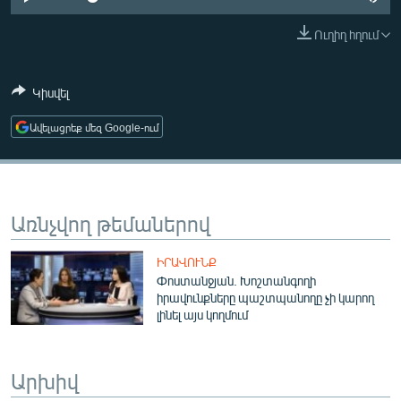
ՄԻՋԱԶԳԱՅԻՆ
Ուղիղ հղում
ՄՇԱԿՈՒՅԹ
ՍՊՈՐՏ
Կիսվել
ՄԵԿՆԱԲԱՆՈՒԹՅՈՒՆ
Ավելացրեք մեզ Google-ում
ՏՏ ԵՒ ԻՆՏԵՐՆԵՏ
ԿՈՐՈՆԱՎԻՐՈՒՍ
ԱՐԽԻՎ
Առնչվող թեմաներով
ՏԵՍԱՆՅՈՒԹԵՐ
ԻՐԱՎՈՒՆՔ
ԲԱՆԱՎԵՃ
Փոստանջյան. Խոշտանգողի
իրավունքները պաշտպանողը չի կարող
ՁԳՏԵԼՈՎ ԼԱՎԱԳՈՒՅՆԻՆ
լինել այս կողմում
ՓՈԴՔԱՍԹ
Արխիվ
Հայերեն